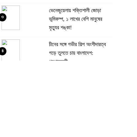
ভেনেজুয়েলায় শক্তিশালী জোড়া
৩
ভূমিকম্প, ১ লাখের বেশি মানুষের
মৃত্যুর শঙ্কা!
চীনের সঙ্গে গভীর শিল্প অংশীদারত্ব
৪
গড়ে তুলতে চায় বাংলাদেশ:
প্রধানমন্ত্রী
ভেনেজুয়েলার পর জাপানেও ৭.২
৫
মাত্রার শক্তিশালী ভূমিকম্প
টানা ৩ ম্যাচে গোল ভিনির, ইতিহাস
৬
বলছে বিশ্বকাপ জিতবে ব্রাজিল