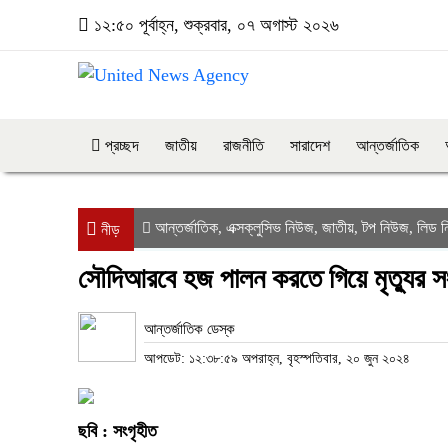
১২:৫০ পূর্বাহ্ন, শুক্রবার, ০৭ অগাস্ট ২০২৬
প্রচ্ছদ
জাতীয়
রাজনীতি
সারাদেশ
আন্তর্জাতিক
আন্তর্জাতিক
এক্সক্লুসিভ নিউজ
জাতীয়
টপ নিউজ
লিড 
,
,
,
,
নীড়
সৌদিআরবে হজ পালন করতে গিয়ে মৃত্যুর সং
আন্তর্জাতিক ডেস্ক
আপডেট: ১২:৩৮:৫৯ অপরাহ্ন, বৃহস্পতিবার, ২০ জুন ২০২৪
ছবি : সংগৃহীত