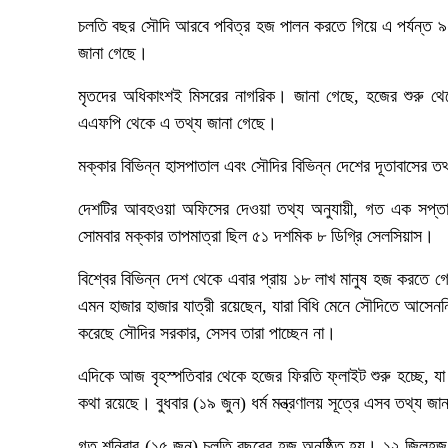
চলতি বছর সৌদি আরবে পবিত্র হজ পালন করতে গিয়ে এ পর্যন্ত ৯২২
জানা গেছে।
মৃতদের অধিকাংশই মিসরের নাগরিক। জানা গেছে, হজের শুরু থেকে
এএফপি থেকে এ তথ্য জানা গেছে।
মক্কার বিভিন্ন হাসপাতাল এবং সৌদির বিভিন্ন দেশের দূতাবাসের 
দেশটির আবহওয়া অফিসের দেওয়া তথ্য অনুযায়ী, গত এক সপ্তাহ 
সোমবার মক্কার তাপমাত্রা ছিল ৫১ দশমিক ৮ ডিগ্রি সেলসিয়াস।
বিশ্বের বিভিন্ন দেশ থেকে এবার প্রায় ১৮ লাখ মানুষ হজ করতে
এমন হাজার হাজার যাত্রী রয়েছেন, যারা বিধি মেনে সৌদিতে আসেননি। 
করেছে সৌদির সরকার, সেসব তারা পাচ্ছেন না।
এদিকে আজ বৃহস্পতিবার থেকে হজের ফিরতি ফ্লাইট শুরু হচ্ছে, 
কথা রয়েছে। বুধবার (১৯ জুন) ধর্ম মন্ত্রণালয় সূত্রে এসব তথ্য জ
গত শনিবার (১৫ জুন) চলতি বছরের হজ অনুষ্ঠিত হয়। ১২ জিলহজ জাম