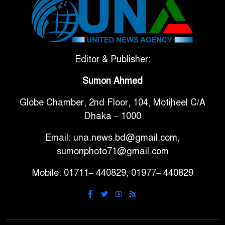
টানা ৩ ম্যাচে গোল ভিনির, ইতিহাস
৬
বলছে বিশ্বকাপ জিতবে ব্রাজিল
সরকারি ৩শ কেজি বই বিক্রির
Editor & Publisher:
৭
অভিযোগ মাদ্রাসা সুপারের বিরুদ্ধে
Sumon Ahmed
Globe Chamber, 2nd Floor, 104, Motijheel C/A
গাড়ি বিক্রির পর মালিকানা
৮
Dhaka – 1000
পরিবর্তনে কঠোর নির্দেশনা
Email: una.news.bd@gmail.com,
আ.লীগ ও বিএনপির বিরুদ্ধে
sumonphoto71@gmail.com
৯
সমানভাবে লড়াই চালিয়ে যেতে হবে:
Mobile: 01711– 440829, 01977– 440829
নাহিদ
ঢাবিতে মাথায় কাঁঠাল পড়ে মালির
১০
মৃত্যু