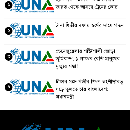
১
ভারত থেকে আসছে ট্রেনের কোচ
টানা দ্বিতীয় দফায় স্বর্ণের দামে পতন
২
ভেনেজুয়েলায় শক্তিশালী জোড়া
৩
ভূমিকম্প, ১ লাখের বেশি মানুষের
মৃত্যুর শঙ্কা!
চীনের সঙ্গে গভীর শিল্প অংশীদারত্ব
৪
গড়ে তুলতে চায় বাংলাদেশ:
প্রধানমন্ত্রী
ভেনেজুয়েলার পর জাপানেও ৭.২
৫
মাত্রার শক্তিশালী ভূমিকম্প