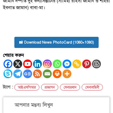
জামান দম্পতি দুই কন্যাসন্তানের (সামিহা রাইসা জামান ও শাইরা
ইবনাত জামান) বাবা-মা।
📸 Download News PhotoCard (1080×1080)
শেয়ার করুন
ট্যাগ :
আইএসপিআর
প্রজ্ঞাপন
সেনাপ্রধান
সেনাবাহিনী
আপনার মন্তব্য লিখুন