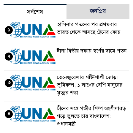
জনপ্রিয়
সর্বশেষ
হাসিনার পতনের পর প্রথমবার
১
ভারত থেকে আসছে ট্রেনের কোচ
টানা দ্বিতীয় দফায় স্বর্ণের দামে পতন
২
ভেনেজুয়েলায় শক্তিশালী জোড়া
৩
ভূমিকম্প, ১ লাখের বেশি মানুষের
মৃত্যুর শঙ্কা!
চীনের সঙ্গে গভীর শিল্প অংশীদারত্ব
৪
গড়ে তুলতে চায় বাংলাদেশ:
প্রধানমন্ত্রী