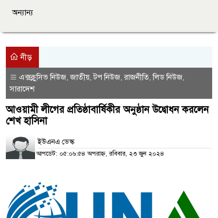
অন্যান্য
নীড়
এক্সক্লুসিভ নিউজ
জাতীয়
টপ নিউজ
রাজনীতি
লিড নিউজ
,
,
,
,
,
সারাদেশ
আওয়ামী লীগের প্রতিষ্ঠাবার্ষিকীর অনুষ্ঠান উদ্বোধন করলেন
শেখ হাসিনা
ইউএনএ ডেস্ক
আপডেট: ০৫:০৬:৫৪ অপরাহ্ন, রবিবার, ২৩ জুন ২০২৪