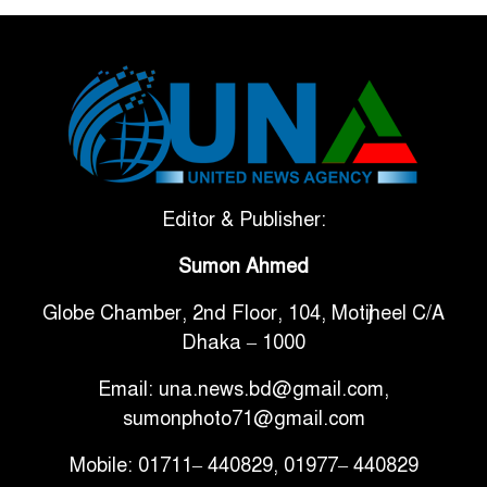
ভেনেজুয়েলার পর জাপানেও ৭.২
৫
মাত্রার শক্তিশালী ভূমিকম্প
টানা ৩ ম্যাচে গোল ভিনির, ইতিহাস
৬
বলছে বিশ্বকাপ জিতবে ব্রাজিল
সরকারি ৩শ কেজি বই বিক্রির
Editor & Publisher:
৭
অভিযোগ মাদ্রাসা সুপারের বিরুদ্ধে
Sumon Ahmed
Globe Chamber, 2nd Floor, 104, Motijheel C/A
গাড়ি বিক্রির পর মালিকানা
৮
Dhaka – 1000
পরিবর্তনে কঠোর নির্দেশনা
Email: una.news.bd@gmail.com,
আ.লীগ ও বিএনপির বিরুদ্ধে
sumonphoto71@gmail.com
৯
সমানভাবে লড়াই চালিয়ে যেতে হবে:
Mobile: 01711– 440829, 01977– 440829
নাহিদ