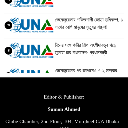
ভেনেজুয়েলায় শক্তিশালী জোড়া ভূমিকম্প, ১
৩
লাখের বেশি মানুষের মৃত্যুর শঙ্কা!
চীনের সঙ্গে গভীর শিল্প অংশীদারত্ব গড়ে
৪
তুলতে চায় বাংলাদেশ: প্রধানমন্ত্রী
ভেনেজুয়েলার পর জাপানেও ৭.২ মাত্রার
৫
শক্তিশালী ভূমিকম্প
টানা ৩ ম্যাচে গোল ভিনির, ইতিহাস বলছে
Editor & Publisher:
৬
বিশ্বকাপ জিতবে ব্রাজিল
Sumon Ahmed
Globe Chamber, 2nd Floor, 104, Motijheel C/A Dhaka –
সরকারি ৩শ কেজি বই বিক্রির অভিযোগ
৭