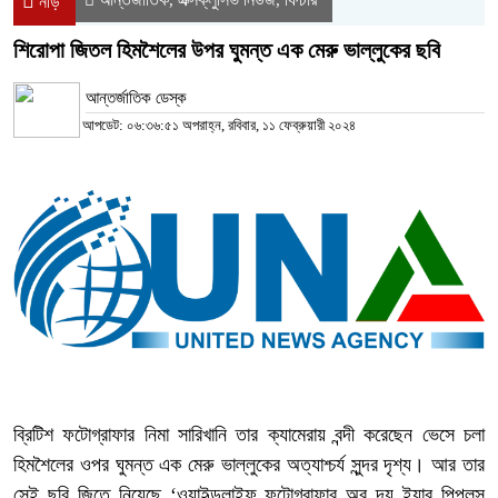
নীড়
শিরোপা জিতল হিমশৈলের উপর ঘুমন্ত এক মেরু ভাল্লুকের ছবি
আন্তর্জাতিক ডেস্ক
আপডেট: ০৬:৩৬:৫১ অপরাহ্ন, রবিবার, ১১ ফেব্রুয়ারী ২০২৪
ব্রিটিশ ফটোগ্রাফার নিমা সারিখানি তার ক্যামেরায় বন্দী করেছেন ভেসে চলা
হিমশৈলের ওপর ঘুমন্ত এক মেরু ভাল্লুকের অত্যাশ্চর্য সুন্দর দৃশ্য। আর তার
সেই ছবি জিতে নিয়েছে ‘ওয়াইল্ডলাইফ ফটোগ্রাফার অব দ্য ইয়ার পিপলস