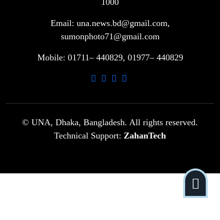
মাদ্রাসা সুপারের বিরুদ্ধে
1000
Email: una.news.bd@gmail.com,
গাড়ি বিক্রির পর মালিকানা পরিবর্তনে কঠোর
sumonphoto71@gmail.com
৮
নির্দেশনা
Mobile: 01711– 440829, 01977– 440829
আ.লীগ ও বিএনপির বিরুদ্ধে সমানভাবে
৯
লড়াই চালিয়ে যেতে হবে: নাহিদ
ঢাবিতে মাথায় কাঁঠাল পড়ে মালির মৃত্যু
© UNA, Dhaka, Bangladesh. All rights reserved.
১০
Technical Support:
ZahanTech