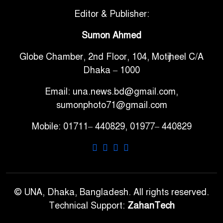
Editor & Publisher:
টানা ৩ ম্যাচে গোল ভিনির, ইতিহাস
Sumon Ahmed
৬
বলছে বিশ্বকাপ জিতবে ব্রাজিল
Globe Chamber, 2nd Floor, 104, Motijheel C/A
Dhaka – 1000
সরকারি ৩শ কেজি বই বিক্রির
৭
অভিযোগ মাদ্রাসা সুপারের বিরুদ্ধে
Email: una.news.bd@gmail.com,
sumonphoto71@gmail.com
গাড়ি বিক্রির পর মালিকানা
Mobile: 01711– 440829, 01977– 440829
৮
পরিবর্তনে কঠোর নির্দেশনা
আ.লীগ ও বিএনপির বিরুদ্ধে
৯
সমানভাবে লড়াই চালিয়ে যেতে হবে:
নাহিদ
© UNA, Dhaka, Bangladesh. All rights reserved.
Technical Support:
ZahanTech
ঢাবিতে মাথায় কাঁঠাল পড়ে মালির
১০