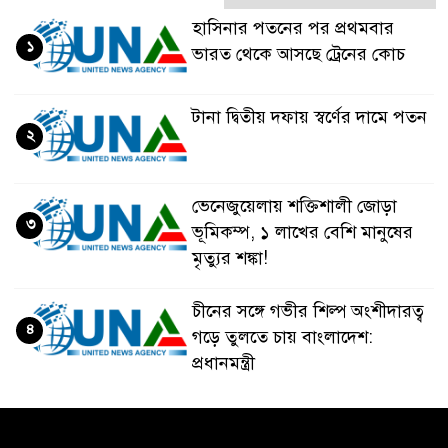
হাসিনার পতনের পর প্রথমবার
১
ভারত থেকে আসছে ট্রেনের কোচ
টানা দ্বিতীয় দফায় স্বর্ণের দামে পতন
২
ভেনেজুয়েলায় শক্তিশালী জোড়া
৩
ভূমিকম্প, ১ লাখের বেশি মানুষের
মৃত্যুর শঙ্কা!
চীনের সঙ্গে গভীর শিল্প অংশীদারত্ব
৪
গড়ে তুলতে চায় বাংলাদেশ:
প্রধানমন্ত্রী
ভেনেজুয়েলার পর জাপানেও ৭.২
৫
মাত্রার শক্তিশালী ভূমিকম্প