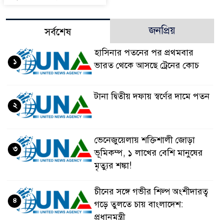
জনপ্রিয়
সর্বশেষ
হাসিনার পতনের পর প্রথমবার
১
ভারত থেকে আসছে ট্রেনের কোচ
টানা দ্বিতীয় দফায় স্বর্ণের দামে পতন
২
ভেনেজুয়েলায় শক্তিশালী জোড়া
৩
ভূমিকম্প, ১ লাখের বেশি মানুষের
মৃত্যুর শঙ্কা!
চীনের সঙ্গে গভীর শিল্প অংশীদারত্ব
৪
গড়ে তুলতে চায় বাংলাদেশ:
প্রধানমন্ত্রী