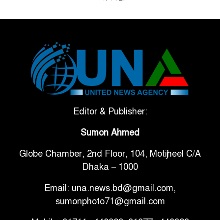
ভেনেজুয়েলার পর জাপানেও ৭.২
৫
মাত্রার শক্তিশালী ভূমিকম্প
টানা ৩ ম্যাচে গোল ভিনির, ইতিহাস
৬
বলছে বিশ্বকাপ জিতবে ব্রাজিল
সরকারি ৩শ কেজি বই বিক্রির
Editor & Publisher:
৭
অভিযোগ মাদ্রাসা সুপারের বিরুদ্ধে
Sumon Ahmed
Globe Chamber, 2nd Floor, 104, Motijheel C/A
গাড়ি বিক্রির পর মালিকানা
৮
Dhaka – 1000
পরিবর্তনে কঠোর নির্দেশনা
Email: una.news.bd@gmail.com,
আ.লীগ ও বিএনপির বিরুদ্ধে
sumonphoto71@gmail.com
৯
সমানভাবে লড়াই চালিয়ে যেতে হবে: