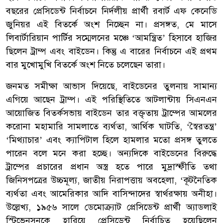
বছরের প্রেসিডেন্ট নির্বাচনে নির্দলীয় প্রার্থী রবার্ট এফ কেনেডি
জুনিয়র এই বিতর্কে অংশ নিচ্ছেন না। প্রসঙ্গত, মে মাসে
লিবার্টারিয়ান পার্টির সম্মেলনের মঞ্চে ‘আমন্ত্রিত’ হিসাবে হাজির
ছিলেন ট্রাম্প এবং বাইডেন। কিন্তু এ বারের নির্বাচনে এই প্রথম
বার মুখোমুখি বিতর্কে অংশ নিতে চলেছেন তারা।
জনমত সমীক্ষা আভাস দিয়েছে, বাইডেনের তুলনায় সামান্য
এগিয়ে আছেন ট্রাম্প। এই পরিস্থিতিতে আটলান্টায় সিএনএন
আয়োজিত বিতর্কসভায় বাইডেন তার বক্তৃতায় ট্রাম্পের আমলের
করোনা মহামারি সামলাতে ব্যর্থতা, আর্থিক ঘাটতি, ‘স্বৈরতন্ত্র’
‘মিথ্যাচার’ এবং ক্যাপিটাল হিলে হামলার মতো প্রসঙ্গ তুলতে
পারেন বলে মনে করা হচ্ছে। অন্যদিকে বাইডেনের বিরুদ্ধে
ট্রাম্পের প্রচারের প্রধান অস্ত্র হতে পারে মুদ্রাস্ফীতি তথা
জিনিসপত্রের উচ্চমূল্য, জাতীয় নিরাপত্তায় অবহেলা, ‘কূটনৈতিক
ব্যর্থতা এবং আমেরিকার আদি বাসিন্দাদের স্বার্থরক্ষায় অনীহা।
উল্লেখ্য, ১৯৫৬ সালে ডেমোক্র্যাট প্রেসিডেন্ট প্রার্থী অ্যাডলাই
স্টিভেনসনকে হারিয়ে প্রেসিডেন্ট নির্বাচিত হয়েছিলেন