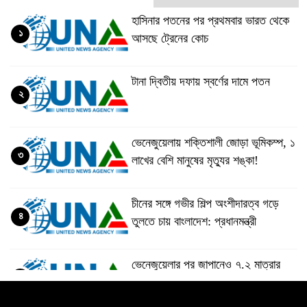
হাসিনার পতনের পর প্রথমবার ভারত থেকে
১
আসছে ট্রেনের কোচ
টানা দ্বিতীয় দফায় স্বর্ণের দামে পতন
২
ভেনেজুয়েলায় শক্তিশালী জোড়া ভূমিকম্প, ১
৩
লাখের বেশি মানুষের মৃত্যুর শঙ্কা!
চীনের সঙ্গে গভীর শিল্প অংশীদারত্ব গড়ে
৪
তুলতে চায় বাংলাদেশ: প্রধানমন্ত্রী
ভেনেজুয়েলার পর জাপানেও ৭.২ মাত্রার
৫
শক্তিশালী ভূমিকম্প