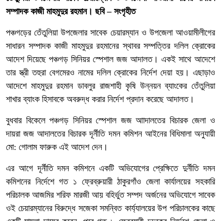
সম্পাদক কাজী মাহমুদুর রহমান। ছবি – সংগৃহীত
পঞ্চগড়ের তেঁতুলিয়া উপজেলার সাবেক চেয়ারম্যান ও উপজেলা আওয়ামীলীগের
সাধারন সম্পাদক কাজী মাহমুদুর রহমানের স্থাবর সম্পত্তির দলিল ক্রোকের
আদেশ দিয়েছে পঞ্চগড় সিনিয়র স্পেশাল জজ আদালত। একই সাথে আদেশে
তার স্ত্রী তহুরা বেগমেরও নামের দলিল ক্রোকের নির্দেশ দেয়া হয়। এছাড়াও
আদেশে মাহমুদুর রহমান ডাবলুর রাজশাহী কৃষি উন্নয়ন ব্যাংকের তেঁতুলিয়া
শাখার ব্যাংক হিসাবকে অবরুদ্ধ করার নির্দেশ প্রদান করেছে আদালত।
বুধবার বিকেলে পঞ্চগড় সিনিয়র স্পেশাল জজ আাদালতের বিচারক জেলা ও
দায়রা জজ আদালতের বিচারক দূর্নীতি দমন কমিশন আইনের বিধিমালা অনুযায়ী
মো: গোলাম ফারুক এই আদেশ দেন।
এর আগে দূর্নীতি দমন কমিশনে একটি অভিযোগের প্রেক্ষিতে দুর্নীতি দমন
কমিশনের নির্দেশে গত ১ ফ্রেব্রুয়ারী ঠাকুরগাঁও জেলা কার্যালয়ের সহকারি
পরিচালক আজমির শরিফ মারজী আয় বহির্ভুত সম্পদ অর্জনের অভিযোগে সাবেক
ওই চেয়ারম্যানের বিরুদ্ধে সজেকা সমন্বিত কার্য্যালয়ের উপ পরিচালকের কাছে