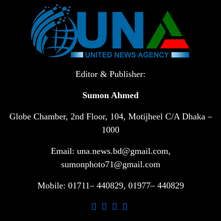
টানা ৩ ম্যাচে গোল ভিনির, ইতিহাস বলছে
৬
বিশ্বকাপ জিতবে ব্রাজিল
সরকারি ৩শ কেজি বই বিক্রির অভিযোগ
৭
মাদ্রাসা সুপারের বিরুদ্ধে
Editor & Publisher:
Sumon Ahmed
গাড়ি বিক্রির পর মালিকানা পরিবর্তনে কঠোর
৮
নির্দেশনা
Globe Chamber, 2nd Floor, 104, Motijheel C/A Dhaka –
1000
আ.লীগ ও বিএনপির বিরুদ্ধে সমানভাবে
Email: una.news.bd@gmail.com,
৯
লড়াই চালিয়ে যেতে হবে: নাহিদ
sumonphoto71@gmail.com
Mobile: 01711– 440829, 01977– 440829
ঢাবিতে মাথায় কাঁঠাল পড়ে মালির মৃত্যু
১০