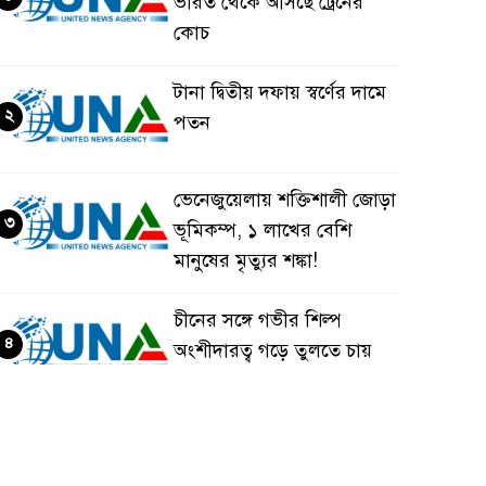
ভারত থেকে আসছে ট্রেনের
কোচ
টানা দ্বিতীয় দফায় স্বর্ণের দামে
২
পতন
ভেনেজুয়েলায় শক্তিশালী জোড়া
৩
ভূমিকম্প, ১ লাখের বেশি
মানুষের মৃত্যুর শঙ্কা!
চীনের সঙ্গে গভীর শিল্প
৪
অংশীদারত্ব গড়ে তুলতে চায়
বাংলাদেশ: প্রধানমন্ত্রী
ভেনেজুয়েলার পর জাপানেও
৫
৭.২ মাত্রার শক্তিশালী ভূমিকম্প