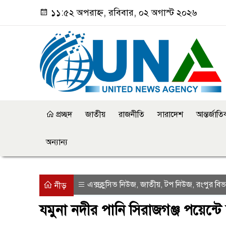
১১:৫২ অপরাহ্ন, রবিবার, ০২ অগাস্ট ২০২৬
প্রচ্ছদ
জাতীয়
রাজনীতি
সারাদেশ
আন্তর্জাত
অন্যান্য
এক্সক্লুসিভ নিউজ
জাতীয়
টপ নিউজ
রংপুর বিভ
,
,
,
নীড়
যমুনা নদীর পানি সিরাজগঞ্জ পয়েন্ট