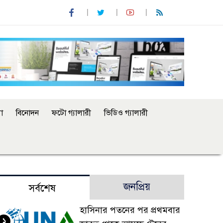
া
বিনোদন
ফটো গ্যালারী
ভিডিও গ্যালারী
জনপ্রিয়
সর্বশেষ
হাসিনার পতনের পর প্রথমবার
১