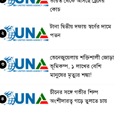
ভারত থেকে আসছে ট্রেনের
কোচ
টানা দ্বিতীয় দফায় স্বর্ণের দামে
২
পতন
ভেনেজুয়েলায় শক্তিশালী জোড়া
৩
ভূমিকম্প, ১ লাখের বেশি
মানুষের মৃত্যুর শঙ্কা!
চীনের সঙ্গে গভীর শিল্প
৪
অংশীদারত্ব গড়ে তুলতে চায়
বাংলাদেশ: প্রধানমন্ত্রী
ভেনেজুয়েলার পর জাপানেও
৫
৭.২ মাত্রার শক্তিশালী ভূমিকম্প