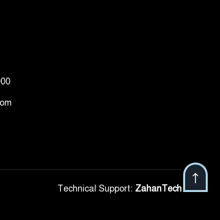
000
com
Technical Support:
ZahanTech