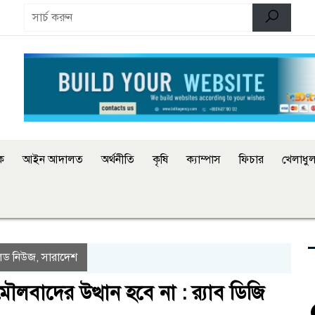
িক
আইন আদালত
অর্থনীতি
কৃষি
ক্যাম্পাস
ফিচার
খেলাধুল
িড নিউজ
সারাদেশ
,
বাদের উত্থান হবে না : র‍্যাব ডিজি