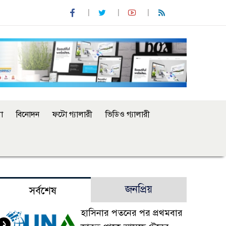
া
বিনোদন
ফটো গ্যালারী
ভিডিও গ্যালারী
জনপ্রিয়
সর্বশেষ
হাসিনার পতনের পর প্রথমবার
১