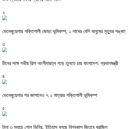
২
ভেনেজুয়েলায় শক্তিশালী জোড়া ভূমিকম্প, ১ লাখের বেশি মানুষের মৃত্যুর শঙ্কা!
৩
চীনের সঙ্গে গভীর শিল্প অংশীদারত্ব গড়ে তুলতে চায় বাংলাদেশ: প্রধানমন্ত্রী
৪
ভেনেজুয়েলার পর জাপানেও ৭.২ মাত্রার শক্তিশালী ভূমিকম্প
৫
টানা ৩ ম্যাচে গোল ভিনির, ইতিহাস বলছে বিশ্বকাপ জিতবে ব্রাজিল