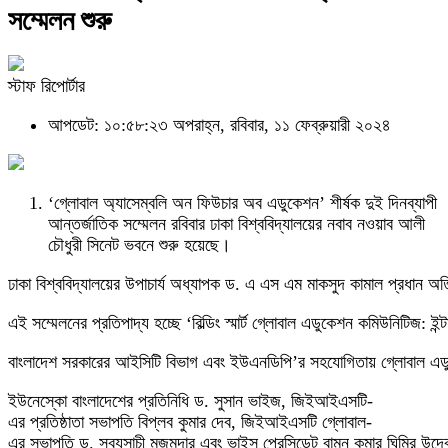
সম্মেলন শুরু
স্টাফ রিপোর্টার
আপডেট: ১০:৫৮:২৩ অপরাহ্ন, রবিবার, ১১ ফেব্রুয়ারী ২০২৪
‘গ্লোবাল অ্যাসেম্বলি অন ফিউচার অব এডুকেশন’ শীর্ষক দুই দিনব্যাপী
আন্তর্জাতিক সম্মেলন রবিবার ঢাকা বিশ্ববিদ্যালয়ের নবাব নওয়াব আলী
চৌধুরী সিনেট ভবনে শুরু হয়েছে।
ঢাকা বিশ্ববিদ্যালয়ের উপাচার্য অধ্যাপক ড. এ এস এম মাকসুদ কামাল প্রধান
এই সম্মেলনের প্রতিপাদ্য হচ্ছে ‘বিল্ডিং স্মার্ট গ্লোবাল এডুকেশন কমিউনিটিজ
বাংলাদেশ সরকারের আইসিটি বিভাগ এবং ইউএনডিপি’র সহযোগিতায় গ্লোবাল এ
ইউনেস্কো বাংলাদেশের প্রতিনিধি ড. সুসান ভাইজ, জিইআইএসটি-
এর প্রতিষ্ঠাতা সভাপতি বিপ্লব কুমার দেব, জিইআইএসটি গ্লোবাল-
এর সভাপতি ড. সব্যসাচী মজুমদার এবং ভাইস প্রেসিডেন্ট বামন কুমার ঘিমির উদ