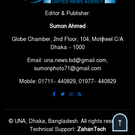
সরকারি ৩শ কেজি বই বিক্রির
Editor & Publisher:
৭
অভিযোগ মাদ্রাসা সুপারের বিরুদ্ধে
Sumon Ahmed
Globe Chamber, 2nd Floor, 104, Motijheel C/A
গাড়ি বিক্রির পর মালিকানা
৮
Dhaka – 1000
পরিবর্তনে কঠোর নির্দেশনা
Email: una.news.bd@gmail.com,
আ.লীগ ও বিএনপির বিরুদ্ধে
sumonphoto71@gmail.com
৯
সমানভাবে লড়াই চালিয়ে যেতে হবে:
Mobile: 01711– 440829, 01977– 440829
নাহিদ
ঢাবিতে মাথায় কাঁঠাল পড়ে মালির
১০
মৃত্যু
© UNA, Dhaka, Bangladesh. All rights reserved.
Technical Support:
ZahanTech