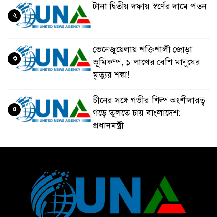
টানা দ্বিতীয় দফায় স্বর্ণের দামে পতন
২
ভেনেজুয়েলায় শক্তিশালী জোড়া
৩
ভূমিকম্প, ১ লাখের বেশি মানুষের
মৃত্যুর শঙ্কা!
চীনের সঙ্গে গভীর শিল্প অংশীদারত্ব
৪
গড়ে তুলতে চায় বাংলাদেশ:
প্রধানমন্ত্রী
ভেনেজুয়েলার পর জাপানেও ৭.২
৫
মাত্রার শক্তিশালী ভূমিকম্প
টানা ৩ ম্যাচে গোল ভিনির, ইতিহাস
৬
বলছে বিশ্বকাপ জিতবে ব্রাজিল