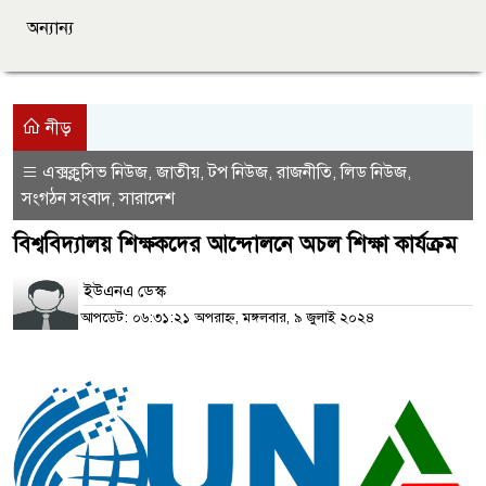
অন্যান্য
নীড়
এক্সক্লুসিভ নিউজ
জাতীয়
টপ নিউজ
রাজনীতি
লিড নিউজ
,
,
,
,
,
সংগঠন সংবাদ
সারাদেশ
,
বিশ্ববিদ্যালয় শিক্ষকদের আন্দোলনে অচল শিক্ষা কার্যক্রম
ইউএনএ ডেস্ক
আপডেট: ০৬:৩১:২১ অপরাহ্ন, মঙ্গলবার, ৯ জুলাই ২০২৪