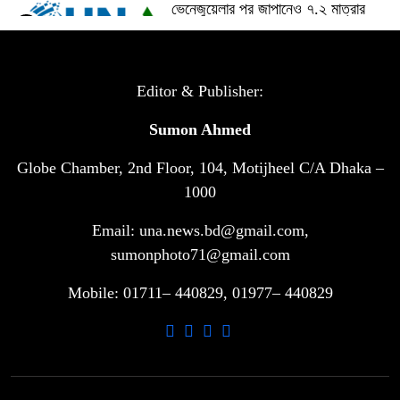
ভেনেজুয়েলার পর জাপানেও ৭.২ মাত্রার
৫
শক্তিশালী ভূমিকম্প
টানা ৩ ম্যাচে গোল ভিনির, ইতিহাস বলছে
Editor & Publisher:
৬
বিশ্বকাপ জিতবে ব্রাজিল
Sumon Ahmed
Globe Chamber, 2nd Floor, 104, Motijheel C/A Dhaka –
সরকারি ৩শ কেজি বই বিক্রির অভিযোগ
৭
মাদ্রাসা সুপারের বিরুদ্ধে
1000
Email: una.news.bd@gmail.com,
গাড়ি বিক্রির পর মালিকানা পরিবর্তনে কঠোর
sumonphoto71@gmail.com
৮
নির্দেশনা
Mobile: 01711– 440829, 01977– 440829
আ.লীগ ও বিএনপির বিরুদ্ধে সমানভাবে
৯
লড়াই চালিয়ে যেতে হবে: নাহিদ