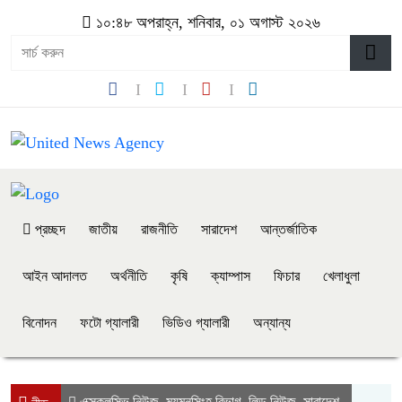
১০:৪৮ অপরাহ্ন, শনিবার, ০১ অগাস্ট ২০২৬
প্রচ্ছদ
জাতীয়
রাজনীতি
সারাদেশ
আন্তর্জাতিক
আইন আদালত
অর্থনীতি
কৃষি
ক্যাম্পাস
ফিচার
খেলাধুলা
বিনোদন
ফটো গ্যালারী
ভিডিও গ্যালারী
অন্যান্য
এক্সক্লুসিভ নিউজ
ময়মনসিংহ বিভাগ
লিড নিউজ
সারাদেশ
,
,
,