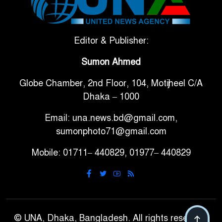
৬
বলছে বিশ্বকাপ জিতবে ব্রাজিল
সরকারি ৩শ কেজি বই বিক্রির
Editor & Publisher:
৭
অভিযোগ মাদ্রাসা সুপারের বিরুদ্ধে
Sumon Ahmed
Globe Chamber, 2nd Floor, 104, Motijheel C/A
গাড়ি বিক্রির পর মালিকানা
৮
Dhaka – 1000
পরিবর্তনে কঠোর নির্দেশনা
Email: una.news.bd@gmail.com,
আ.লীগ ও বিএনপির বিরুদ্ধে
sumonphoto71@gmail.com
৯
সমানভাবে লড়াই চালিয়ে যেতে হবে:
Mobile: 01711– 440829, 01977– 440829
নাহিদ
ঢাবিতে মাথায় কাঁঠাল পড়ে মালির
১০
মৃত্যু
© UNA, Dhaka, Bangladesh. All rights reserved.