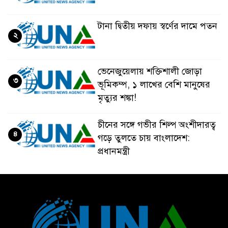
টানা দ্বিতীয় দফায় স্বর্ণের দামে পতন
২
ভেনেজুয়েলায় শক্তিশালী জোড়া
৩
ভূমিকম্প, ১ লাখের বেশি মানুষের
মৃত্যুর শঙ্কা!
চীনের সঙ্গে গভীর শিল্প অংশীদারত্ব
৪
গড়ে তুলতে চায় বাংলাদেশ:
প্রধানমন্ত্রী
ভেনেজুয়েলার পর জাপানেও ৭.২
৫
মাত্রার শক্তিশালী ভূমিকম্প
টানা ৩ ম্যাচে গোল ভিনির, ইতিহাস