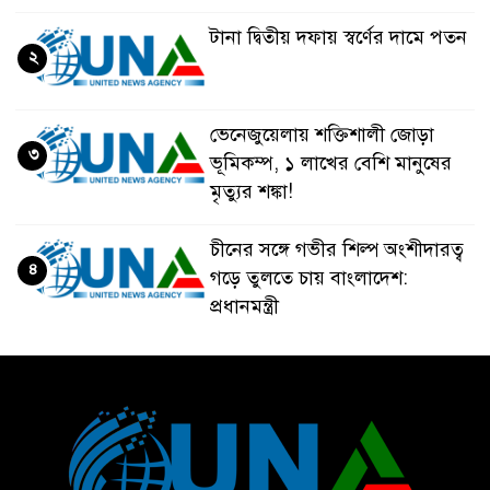
টানা দ্বিতীয় দফায় স্বর্ণের দামে পতন
২
ভেনেজুয়েলায় শক্তিশালী জোড়া
৩
ভূমিকম্প, ১ লাখের বেশি মানুষের
মৃত্যুর শঙ্কা!
চীনের সঙ্গে গভীর শিল্প অংশীদারত্ব
৪
গড়ে তুলতে চায় বাংলাদেশ:
প্রধানমন্ত্রী
ভেনেজুয়েলার পর জাপানেও ৭.২
৫
মাত্রার শক্তিশালী ভূমিকম্প
টানা ৩ ম্যাচে গোল ভিনির, ইতিহাস
৬
বলছে বিশ্বকাপ জিতবে ব্রাজিল