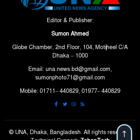
সরকারি ৩শ কেজি বই বিক্রির
Editor & Publisher:
৭
অভিযোগ মাদ্রাসা সুপারের বিরুদ্ধে
Sumon Ahmed
Globe Chamber, 2nd Floor, 104, Motijheel C/A
গাড়ি বিক্রির পর মালিকানা
৮
Dhaka – 1000
পরিবর্তনে কঠোর নির্দেশনা
Email: una.news.bd@gmail.com,
আ.লীগ ও বিএনপির বিরুদ্ধে
sumonphoto71@gmail.com
৯
সমানভাবে লড়াই চালিয়ে যেতে হবে:
Mobile: 01711– 440829, 01977– 440829
নাহিদ
ঢাবিতে মাথায় কাঁঠাল পড়ে মালির
১০
মৃত্যু
© UNA, Dhaka, Bangladesh. All rights reserved.