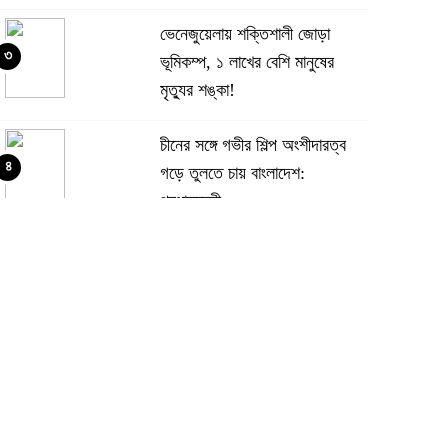
ভেনেজুয়েলায় শক্তিশালী জোড়া
৩
ভূমিকম্প, ১ লাখের বেশি মানুষের
মৃত্যুর শঙ্কা!
চীনের সঙ্গে গভীর শিল্প অংশীদারত্ব
৪
গড়ে তুলতে চায় বাংলাদেশ:
প্রধানমন্ত্রী
ভেনেজুয়েলার পর জাপানেও ৭.২
৫
মাত্রার শক্তিশালী ভূমিকম্প
টানা ৩ ম্যাচে গোল ভিনির, ইতিহাস
৬
বলছে বিশ্বকাপ জিতবে ব্রাজিল