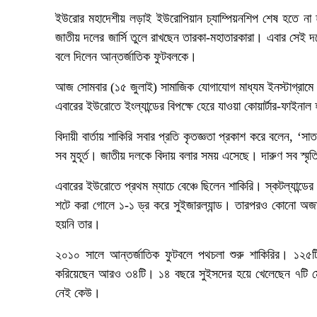
ইউরোর মহাদেশীয় লড়াই ইউরোপিয়ান চ্যাম্পিয়নশিপ শেষ হতে ন
জাতীয় দলের জার্সি তুলে রাখছেন তারকা-মহাতারকারা। এবার সেই দ
বলে দিলেন আন্তর্জাতিক ফুটবলকে।
আজ সোমবার (১৫ জুলাই) সামাজিক যোগাযোগ মাধ্যম ইনস্টাগ্রামে এ
এবারের ইউরোতে ইংল্যান্ডের বিপক্ষে হেরে যাওয়া কোয়ার্টার-ফাইন
বিদায়ী বার্তায় শাকিরি সবার প্রতি কৃতজ্ঞতা প্রকাশ করে বলেন, ‘সা
সব মুহূর্ত। জাতীয় দলকে বিদায় বলার সময় এসেছে। দারুণ সব স্
এবারের ইউরোতে প্রথম ম্যাচে বেঞ্চে ছিলেন শাকিরি। স্কটল্যান্ডের
শটে করা গোলে ১-১ ড্র করে সুইজারল্যান্ড। তারপরও কোনো অজানা 
হয়নি তার।
২০১০ সালে আন্তর্জাতিক ফুটবলে পথচলা শুরু শাকিরির। ১২৫টি
করিয়েছেন আরও ৩৪টি। ১৪ বছরে সুইসদের হয়ে খেলেছেন ৭টি মেজর টুর
নেই কেউ।