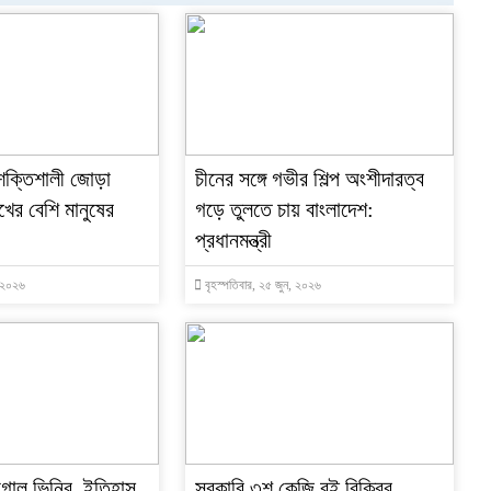
শক্তিশালী জোড়া
চীনের সঙ্গে গভীর শিল্প অংশীদারত্ব
খের বেশি মানুষের
গড়ে তুলতে চায় বাংলাদেশ:
প্রধানমন্ত্রী
, ২০২৬
বৃহস্পতিবার, ২৫ জুন, ২০২৬
 গোল ভিনির, ইতিহাস
সরকারি ৩শ কেজি বই বিক্রির