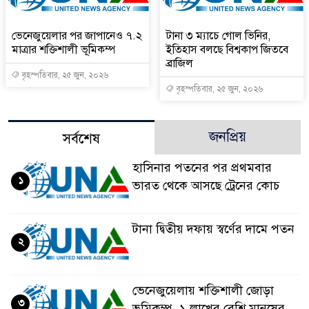
ভেনেজুয়েলার পর জাপানেও ৭.২
টানা ৩ ম্যাচে গোল ভিনির,
মাত্রার শক্তিশালী ভূমিকম্প
ইতিহাস বলছে বিশ্বকাপ জিতবে
ব্রাজিল
বৃহস্পতিবার, ২৫ জুন, ২০২৬
বৃহস্পতিবার, ২৫ জুন, ২০২৬
জনপ্রিয়
সর্বশেষ
হাসিনার পতনের পর প্রথমবার
১
ভারত থেকে আসছে ট্রেনের কোচ
টানা দ্বিতীয় দফায় স্বর্ণের দামে পতন
২
ভেনেজুয়েলায় শক্তিশালী জোড়া
৩
ভূমিকম্প, ১ লাখের বেশি মানুষের