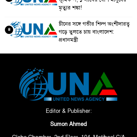
মৃত্যুর শঙ্কা!
চীনের সঙ্গে গভীর শিল্প অংশীদারত্ব
৪
গড়ে তুলতে চায় বাংলাদেশ:
প্রধানমন্ত্রী
ভেনেজুয়েলার পর জাপানেও ৭.২
৫
মাত্রার শক্তিশালী ভূমিকম্প
টানা ৩ ম্যাচে গোল ভিনির, ইতিহাস
৬
বলছে বিশ্বকাপ জিতবে ব্রাজিল
সরকারি ৩শ কেজি বই বিক্রির
Editor & Publisher:
৭
অভিযোগ মাদ্রাসা সুপারের বিরুদ্ধে
Sumon Ahmed