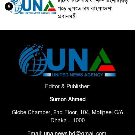
চীনের সঙ্গে গভীর শিল্প অংশীদারত্ব
৪
গড়ে তুলতে চায় বাংলাদেশ:
প্রধানমন্ত্রী
ভেনেজুয়েলার পর জাপানেও ৭.২
৫
মাত্রার শক্তিশালী ভূমিকম্প
টানা ৩ ম্যাচে গোল ভিনির, ইতিহাস
৬
বলছে বিশ্বকাপ জিতবে ব্রাজিল
সরকারি ৩শ কেজি বই বিক্রির
Editor & Publisher:
৭
অভিযোগ মাদ্রাসা সুপারের বিরুদ্ধে
Sumon Ahmed
Globe Chamber, 2nd Floor, 104, Motijheel C/A
গাড়ি বিক্রির পর মালিকানা
৮
Dhaka – 1000
পরিবর্তনে কঠোর নির্দেশনা
Email: una.news.bd@gmail.com,