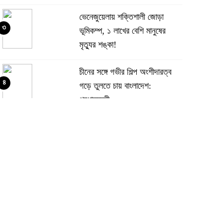
ভেনেজুয়েলায় শক্তিশালী জোড়া
৩
ভূমিকম্প, ১ লাখের বেশি মানুষের
মৃত্যুর শঙ্কা!
চীনের সঙ্গে গভীর শিল্প অংশীদারত্ব
৪
গড়ে তুলতে চায় বাংলাদেশ:
প্রধানমন্ত্রী
ভেনেজুয়েলার পর জাপানেও ৭.২
৫
মাত্রার শক্তিশালী ভূমিকম্প
টানা ৩ ম্যাচে গোল ভিনির, ইতিহাস
৬
বলছে বিশ্বকাপ জিতবে ব্রাজিল