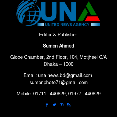
টানা ৩ ম্যাচে গোল ভিনির, ইতিহাস
৬
বলছে বিশ্বকাপ জিতবে ব্রাজিল
সরকারি ৩শ কেজি বই বিক্রির
Editor & Publisher:
৭
অভিযোগ মাদ্রাসা সুপারের বিরুদ্ধে
Sumon Ahmed
Globe Chamber, 2nd Floor, 104, Motijheel C/A
গাড়ি বিক্রির পর মালিকানা
৮
Dhaka – 1000
পরিবর্তনে কঠোর নির্দেশনা
Email: una.news.bd@gmail.com,
আ.লীগ ও বিএনপির বিরুদ্ধে
sumonphoto71@gmail.com
৯
সমানভাবে লড়াই চালিয়ে যেতে হবে:
Mobile: 01711– 440829, 01977– 440829
নাহিদ
ঢাবিতে মাথায় কাঁঠাল পড়ে মালির
১০
মৃত্যু