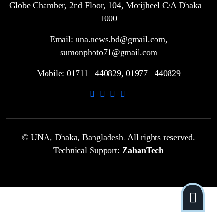
Globe Chamber, 2nd Floor, 104, Motijheel C/A Dhaka –
সরকারি ৩শ কেজি বই বিক্রির অভিযোগ
৭
মাদ্রাসা সুপারের বিরুদ্ধে
1000
Email: una.news.bd@gmail.com,
গাড়ি বিক্রির পর মালিকানা পরিবর্তনে কঠোর
sumonphoto71@gmail.com
৮
নির্দেশনা
Mobile: 01711– 440829, 01977– 440829
আ.লীগ ও বিএনপির বিরুদ্ধে সমানভাবে
৯
লড়াই চালিয়ে যেতে হবে: নাহিদ
ঢাবিতে মাথায় কাঁঠাল পড়ে মালির মৃত্যু
© UNA, Dhaka, Bangladesh. All rights reserved.
১০
Technical Support:
ZahanTech