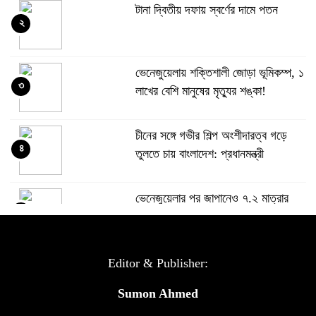
টানা দ্বিতীয় দফায় স্বর্ণের দামে পতন
২
ভেনেজুয়েলায় শক্তিশালী জোড়া ভূমিকম্প, ১
৩
লাখের বেশি মানুষের মৃত্যুর শঙ্কা!
চীনের সঙ্গে গভীর শিল্প অংশীদারত্ব গড়ে
৪
তুলতে চায় বাংলাদেশ: প্রধানমন্ত্রী
ভেনেজুয়েলার পর জাপানেও ৭.২ মাত্রার
৫
শক্তিশালী ভূমিকম্প
টানা ৩ ম্যাচে গোল ভিনির, ইতিহাস বলছে
Editor & Publisher:
৬
বিশ্বকাপ জিতবে ব্রাজিল
Sumon Ahmed