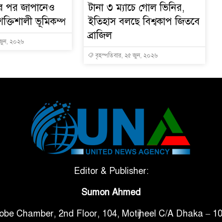
ার পর জাপানেও
টানা ৩ ম্যাচে গোল ভিনির,
শক্তিশালী ভূমিকম্প
ইতিহাস বলছে বিশ্বকাপ জিতবে
ব্রাজিল
 জুন, ২০২৬
বৃহস্পতিবার, ২৫ জুন, ২০২৬
Editor & Publisher:
Sumon Ahmed
obe Chamber, 2nd Floor, 104, Motijheel C/A Dhaka – 1