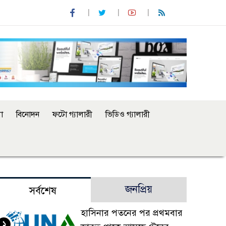
া
বিনোদন
ফটো গ্যালারী
ভিডিও গ্যালারী
জনপ্রিয়
সর্বশেষ
হাসিনার পতনের পর প্রথমবার
১