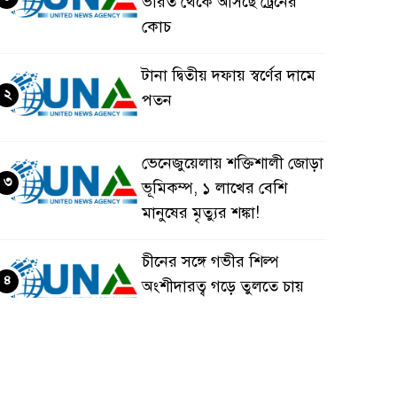
ভারত থেকে আসছে ট্রেনের
কোচ
টানা দ্বিতীয় দফায় স্বর্ণের দামে
২
পতন
ভেনেজুয়েলায় শক্তিশালী জোড়া
৩
ভূমিকম্প, ১ লাখের বেশি
মানুষের মৃত্যুর শঙ্কা!
চীনের সঙ্গে গভীর শিল্প
৪
অংশীদারত্ব গড়ে তুলতে চায়
বাংলাদেশ: প্রধানমন্ত্রী
ভেনেজুয়েলার পর জাপানেও
৫
৭.২ মাত্রার শক্তিশালী ভূমিকম্প