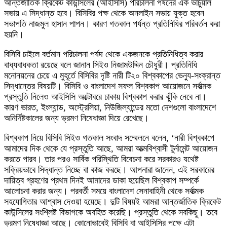
আন্তর্জাতিক ক্রিকেট কাউন্সিলের (আইসিসি) পরিচালনা পর্ষদের এক ভার্চুয়াল
সভায় এ সিদ্ধান্ত হবে। বিসিবির পক্ষ থেকে অনলাইন সভায় যুক্ত হবেন
সভাপতি নাজমুল হাসান পাপন। কারণ গতকাল পর্যন্ত প্রতিনিধির পরিবর্তন করা
হয়নি।
বিসিবি চাইলে বর্তমান পরিচালনা পর্ষদ থেকে একজনকে প্রতিনিধিত্ব করার
বাধ্যবাধকতা রয়েছে বলে জানান সিইও নিজামউদ্দিন চৌধুরী। প্রতিনিধি
মনোনয়নের চেয়ে এ মুহূর্তে বিসিবির দৃষ্টি নারী টি২০ বিশ্বকাপের ভেন্যু-সংক্রান্ত
সিদ্ধান্তের বিষয়টি। বিসিবি ও বাংলাদেশ সফল বিশ্বকাপ আয়োজনে সর্বাত্মক
প্রস্তুতি নিলেও আইসিসি অক্টোবরে ঢাকায় বিশ্বকাপ করার ঝুঁকি নেবে না।
কারণ ভারত, ইংল্যান্ড, অস্ট্রেলিয়া, নিউজিল্যান্ডের মতো দেশগুলো বাংলাদেশে
অনির্দিষ্টকালের জন্য ভ্রমণ নিষেধাজ্ঞা দিয়ে রেখেছে।
বিশ্বকাপ নিয়ে বিসিবি সিইও গতকাল সংবাদ সম্মেলনে বলেন, ‘নারী বিশ্বকাপে
আমাদের দিক থেকে যে প্রস্তুতি আছে, আমরা আত্মবিশ্বাসী টুর্নামেন্ট আয়োজন
করতে পারব। তার পরও সার্বিক পরিস্থিতি বিবেচনা করে সরকারও যথেষ্ট
সক্রিয়ভাবে সিদ্ধান্ত নিচ্ছে বা কাজ করছে। আপনারা জানেন, এই সরকারের
দায়িত্ব গ্রহণের প্রথম দিনই আমাদের ডাকা হয়েছিল বিশ্বকাপ সম্পর্কে
আলোচনা করার জন্য। পরবর্তী সময়ে বাংলাদেশ সেনাবাহিনী থেকে সর্বাত্মক
সহযোগিতার আশ্বাস দেওয়া হয়েছে। দুটি বিষয়ই আমরা আন্তর্জাতিক ক্রিকেট
কাউন্সিলের সংশ্লিষ্ট বিভাগকে অবহিত করেছি। প্রস্তুতি থেকে সবকিছু। তবে
ভ্রমণ নিষেধাজ্ঞা আছে। কোনোভাবেই বিসিবি বা আইসিসির পক্ষে এটা