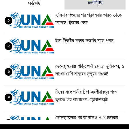
জনপ্রিয়
সর্বশেষ
হাসিনার পতনের পর প্রথমবার ভারত থেকে
১
আসছে ট্রেনের কোচ
টানা দ্বিতীয় দফায় স্বর্ণের দামে পতন
২
ভেনেজুয়েলায় শক্তিশালী জোড়া ভূমিকম্প, ১
৩
লাখের বেশি মানুষের মৃত্যুর শঙ্কা!
চীনের সঙ্গে গভীর শিল্প অংশীদারত্ব গড়ে
৪
তুলতে চায় বাংলাদেশ: প্রধানমন্ত্রী
ভেনেজুয়েলার পর জাপানেও ৭.২ মাত্রার
৫
শক্তিশালী ভূমিকম্প