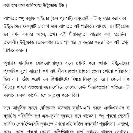
করা হবে বলে জানিয়েছে উইন্ডোজ টিম।
আপাতত শুধু কমান্ড লাইনের (ডস প্রম্পট) মাধ্যমেই এটি ব্যবহার করা যাবে।
উইন্ডোজের ফরম্যাট ডায়লগ বক্সে আপাতত এই পরিবর্তন আসছে না।উইন্ডোজ
৯৫ যখন বাজারে আসে, তখন এই সীমাবদ্ধতা আরোপ করা হয়েছিল।
তৎকালীন উইন্ডোজ ডেভেলপার ডেভ প্লামার এ বছরের শুরুর দিকে এই তথ্য
নিশ্চিত করেন।
প্লামার সামাজিক যোগাযোগমাধ্যম এক্সে পোস্ট করে জানান উইন্ডোজের
প্রাথমিক যুগে আরোপ করা এই সীমাবদ্ধতার পেছনে তেমন কোনো পরিকল্পনা
ছিল না। হঠাৎ করেই ৩২ গিগাবাইটের বিষয়ে সিদ্ধান্ত হয়। কোনো এক
বিচিত্র কারণে এতগুলো বছর পেরিয়ে গেলেও কেউ ‘নিরাপত্তার’ খাতিরে এটা
বদলানোর কথা ভাবেনি বলে মন্তব্য করেন তিনি।
তবে আধুনিক সময়ে বেশিরভাগ ইউজার ফ্যাট৩২’র বদলে এনটিএফএস বা
ফ্যাটের পরিবর্তিত রূপ এক্স-ফ্যাট ব্যবহার করে থাকেন। শুধু পুরনো মেমোরি
কার্ড ও পেন/ইউএসবি ড্রাইভে এখনো এই ফাইল ফরম্যাট প্রচলিত। এছাড়া,
কারও কাছে পুরনো কোনো কম্পিউটারের হার্ড ড্রাইভ থাকলে সেখানেও