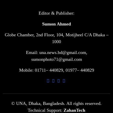
টানা ৩ ম্যাচে গোল ভিনির, ইতিহাস বলছে
Editor & Publisher:
৬
বিশ্বকাপ জিতবে ব্রাজিল
Sumon Ahmed
Globe Chamber, 2nd Floor, 104, Motijheel C/A Dhaka –
সরকারি ৩শ কেজি বই বিক্রির অভিযোগ
৭
মাদ্রাসা সুপারের বিরুদ্ধে
1000
Email: una.news.bd@gmail.com,
গাড়ি বিক্রির পর মালিকানা পরিবর্তনে কঠোর
sumonphoto71@gmail.com
৮
নির্দেশনা
Mobile: 01711– 440829, 01977– 440829
আ.লীগ ও বিএনপির বিরুদ্ধে সমানভাবে
৯
লড়াই চালিয়ে যেতে হবে: নাহিদ
ঢাবিতে মাথায় কাঁঠাল পড়ে মালির মৃত্যু
© UNA, Dhaka, Bangladesh. All rights reserved.
১০
Technical Support:
ZahanTech