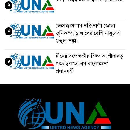
২
ভেনেজুয়েলায় শক্তিশালী জোড়া
৩
ভূমিকম্প, ১ লাখের বেশি মানুষের
মৃত্যুর শঙ্কা!
চীনের সঙ্গে গভীর শিল্প অংশীদারত্ব
৪
গড়ে তুলতে চায় বাংলাদেশ:
প্রধানমন্ত্রী
ভেনেজুয়েলার পর জাপানেও ৭.২
৫
মাত্রার শক্তিশালী ভূমিকম্প
টানা ৩ ম্যাচে গোল ভিনির, ইতিহাস
৬
বলছে বিশ্বকাপ জিতবে ব্রাজিল