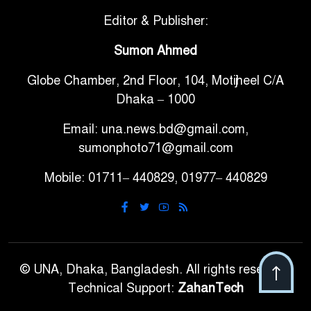
সরকারি ৩শ কেজি বই বিক্রির
Editor & Publisher:
৭
অভিযোগ মাদ্রাসা সুপারের বিরুদ্ধে
Sumon Ahmed
Globe Chamber, 2nd Floor, 104, Motijheel C/A
গাড়ি বিক্রির পর মালিকানা
৮
Dhaka – 1000
পরিবর্তনে কঠোর নির্দেশনা
Email: una.news.bd@gmail.com,
আ.লীগ ও বিএনপির বিরুদ্ধে
sumonphoto71@gmail.com
৯
সমানভাবে লড়াই চালিয়ে যেতে হবে:
Mobile: 01711– 440829, 01977– 440829
নাহিদ
ঢাবিতে মাথায় কাঁঠাল পড়ে মালির
১০
মৃত্যু
© UNA, Dhaka, Bangladesh. All rights reserved.
Technical Support:
ZahanTech