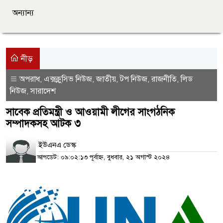
অন্যান্য
নীড়
অপরাধ
এক্সক্লুসিভ নিউজ
জাতীয়
টপ নিউজ
রাজনীতি
লিড
,
,
,
,
,
নিউজ
সারাদেশ
,
সাবেক প্রতিমন্ত্রী ও আওয়ামী লীগের সাংগঠনিক
সম্পাদকসহ আটক ৩
ইউএনএ ডেস্ক
আপডেট: ০৯:০২:১৩ পূর্বাহ্ন, বুধবার, ২১ অগাস্ট ২০২৪