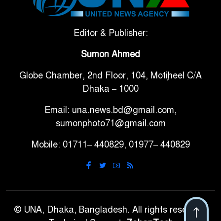
বলছে বিশ্বকাপ জিতবে ব্রাজিল
সরকারি ৩শ কেজি বই বিক্রির
Editor & Publisher:
৭
অভিযোগ মাদ্রাসা সুপারের বিরুদ্ধে
Sumon Ahmed
Globe Chamber, 2nd Floor, 104, Motijheel C/A
গাড়ি বিক্রির পর মালিকানা
৮
Dhaka – 1000
পরিবর্তনে কঠোর নির্দেশনা
Email: una.news.bd@gmail.com,
আ.লীগ ও বিএনপির বিরুদ্ধে
sumonphoto71@gmail.com
৯
সমানভাবে লড়াই চালিয়ে যেতে হবে:
Mobile: 01711– 440829, 01977– 440829
নাহিদ
ঢাবিতে মাথায় কাঁঠাল পড়ে মালির
১০
মৃত্যু
© UNA, Dhaka, Bangladesh. All rights reserved.