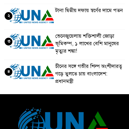
টানা দ্বিতীয় দফায় স্বর্ণের দামে পতন
২
ভেনেজুয়েলায় শক্তিশালী জোড়া
৩
ভূমিকম্প, ১ লাখের বেশি মানুষের
মৃত্যুর শঙ্কা!
চীনের সঙ্গে গভীর শিল্প অংশীদারত্ব
৪
গড়ে তুলতে চায় বাংলাদেশ:
প্রধানমন্ত্রী
ভেনেজুয়েলার পর জাপানেও ৭.২
৫
মাত্রার শক্তিশালী ভূমিকম্প
টানা ৩ ম্যাচে গোল ভিনির, ইতিহাস
৬