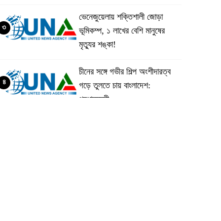
ভেনেজুয়েলায় শক্তিশালী জোড়া
৩
ভূমিকম্প, ১ লাখের বেশি মানুষের
মৃত্যুর শঙ্কা!
চীনের সঙ্গে গভীর শিল্প অংশীদারত্ব
৪
গড়ে তুলতে চায় বাংলাদেশ:
প্রধানমন্ত্রী
ভেনেজুয়েলার পর জাপানেও ৭.২
৫
মাত্রার শক্তিশালী ভূমিকম্প
টানা ৩ ম্যাচে গোল ভিনির, ইতিহাস
৬
বলছে বিশ্বকাপ জিতবে ব্রাজিল