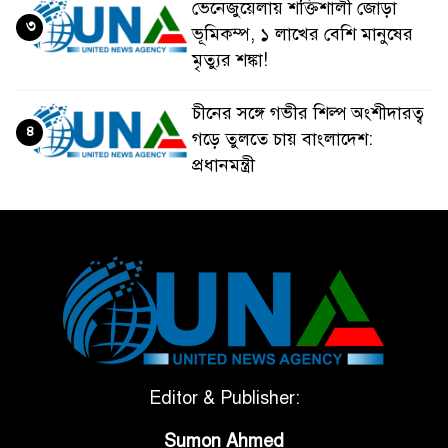
ভেনেজুয়েলায় শক্তিশালী জোড়া
৩
ভূমিকম্প, ১ লাখের বেশি মানুষের
মৃত্যুর শঙ্কা!
চীনের সঙ্গে গভীর শিল্প অংশীদারত্ব
৪
গড়ে তুলতে চায় বাংলাদেশ:
প্রধানমন্ত্রী
ভেনেজুয়েলার পর জাপানেও ৭.২
৫
মাত্রার শক্তিশালী ভূমিকম্প
টানা ৩ ম্যাচে গোল ভিনির, ইতিহাস
৬
বলছে বিশ্বকাপ জিতবে ব্রাজিল
সরকারি ৩শ কেজি বই বিক্রির
Editor & Publisher:
৭
অভিযোগ মাদ্রাসা সুপারের বিরুদ্ধে
Sumon Ahmed