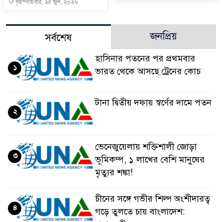
বৃহস্পতিবার, ২৫ জুন, ২০২৬
জনপ্রিয়
সর্বশেষ
হাসিনার পতনের পর প্রথমবার
১
ভারত থেকে আসছে ট্রেনের কোচ
টানা দ্বিতীয় দফায় স্বর্ণের দামে পতন
২
ভেনেজুয়েলায় শক্তিশালী জোড়া
৩
ভূমিকম্প, ১ লাখের বেশি মানুষের
মৃত্যুর শঙ্কা!
চীনের সঙ্গে গভীর শিল্প অংশীদারত্ব
৪
গড়ে তুলতে চায় বাংলাদেশ: