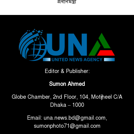
প্রধানমন্ত্রী
ভেনেজুয়েলার পর জাপানেও ৭.২
৫
মাত্রার শক্তিশালী ভূমিকম্প
টানা ৩ ম্যাচে গোল ভিনির, ইতিহাস
৬
বলছে বিশ্বকাপ জিতবে ব্রাজিল
সরকারি ৩শ কেজি বই বিক্রির
Editor & Publisher:
৭
অভিযোগ মাদ্রাসা সুপারের বিরুদ্ধে
Sumon Ahmed
Globe Chamber, 2nd Floor, 104, Motijheel C/A
গাড়ি বিক্রির পর মালিকানা
৮
Dhaka – 1000
পরিবর্তনে কঠোর নির্দেশনা
Email: una.news.bd@gmail.com,
আ.লীগ ও বিএনপির বিরুদ্ধে
sumonphoto71@gmail.com
৯
সমানভাবে লড়াই চালিয়ে যেতে হবে: