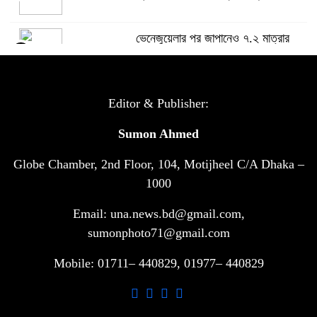
ভেনেজুয়েলার পর জাপানেও ৭.২ মাত্রার
৫
শক্তিশালী ভূমিকম্প
টানা ৩ ম্যাচে গোল ভিনির, ইতিহাস বলছে
Editor & Publisher:
৬
বিশ্বকাপ জিতবে ব্রাজিল
Sumon Ahmed
Globe Chamber, 2nd Floor, 104, Motijheel C/A Dhaka –
সরকারি ৩শ কেজি বই বিক্রির অভিযোগ
৭
মাদ্রাসা সুপারের বিরুদ্ধে
1000
Email: una.news.bd@gmail.com,
গাড়ি বিক্রির পর মালিকানা পরিবর্তনে কঠোর
sumonphoto71@gmail.com
৮
নির্দেশনা
Mobile: 01711– 440829, 01977– 440829
আ.লীগ ও বিএনপির বিরুদ্ধে সমানভাবে
৯
লড়াই চালিয়ে যেতে হবে: নাহিদ