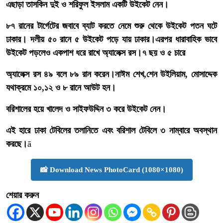
এছাড়া
তাসকিন
দুই
ও
শরিফুল
ইসলাম
একটি
উইকেট
নেন।
৮৭ রানের টার্গেটের জবাবে ব্যাট করতে নেমে শুরু থেকে উইকেট পতন ঘটে
ঢাকার। দলীয় ৫০ রানে ৫ উইকেট পড়ে যায় ঢাকার।‌এরপর ধারাবাহিক ভাবে
উইকেট পড়লেও একপাশ ধরে ‍রাখে অ্যালেক্স রস।৭ ছয় ও ৫ চারে
অ্যালেক্স রস ৪৯ বলে ৮৯ রান করেন।নাঈম শেখ,শেন উইলিয়াম, মোসাদ্দেক
যথাক্রমে ১০,১২ ও ৮ রানে আউট হন।
বরিশালের হয়ে খালেদ ও সাইফউদ্দিন ৩ করে উইকেট নেন।
এই হারে ঢাকা টেবিলের তলানিতে এবং বরিশাল টেবিলে ৩ নাম্বারে অবস্থান
করছে।
ā
📸 Download News PhotoCard (1080×1080)
শেয়ার করুন