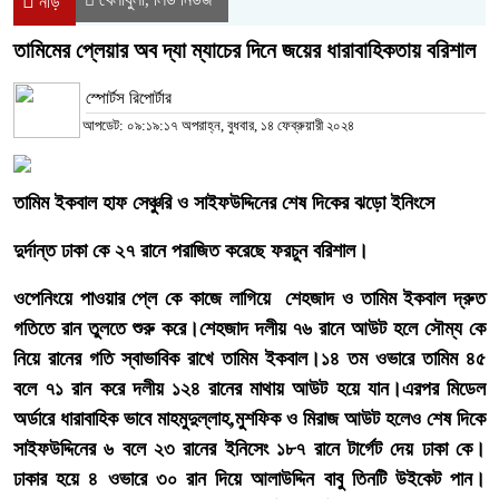
নীড়
তামিমের প্লেয়ার অব দ্যা ম্যাচের দিনে জয়ের ধারাবাহিকতায় বরিশাল
স্পোর্টস রিপোর্টার
আপডেট: ০৯:১৯:১৭ অপরাহ্ন, বুধবার, ১৪ ফেব্রুয়ারী ২০২৪
তামিম
ইকবাল
হাফ
সেঞ্চুরি ও সাইফউদ্দিনের শেষ দিকের ঝড়ো ইনিংসে
দুর্দান্ত
ঢাকা কে ২৭ রানে পরাজিত করেছে ফরচুন বরিশাল।
ওপেনিংয়ে পাওয়ার প্লে কে কাজে লাগিয়ে শেহজাদ ও তামিম ইকবাল দ্রুত
গতিতে রান তুলতে শুরু করে।শেহজাদ দলীয় ৭৬ রানে আউট হলে সৌম্য কে
নিয়ে রানের গতি স্বাভাবিক রাখে তামিম ইকবাল।১৪ তম ওভারে তামিম ৪৫
বলে ৭১ রান করে দলীয় ১২৪ রানের মাথায় ‍আউট হয়ে যান।এরপর মিডেল
অর্ডারে ধারাবাহিক ভাবে মাহমুদুল্লাহ,মুশফিক ও মিরাজ আউট হলেও শেষ দিকে
সাইফউদ্দিনের ৬ বলে ২৩ রানের ইনিসেং ১৮৭ রানে টার্গেট দেয় ঢাকা কে।
ঢাকার
হয়ে
৪
ওভারে
৩০
রান
দিয়ে
আলাউদ্দিন
বাবু
তিনটি
উইকেট
পান।