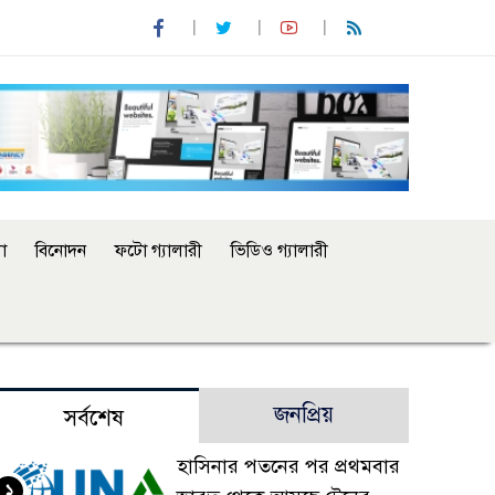
া
বিনোদন
ফটো গ্যালারী
ভিডিও গ্যালারী
জনপ্রিয়
সর্বশেষ
হাসিনার পতনের পর প্রথমবার
১