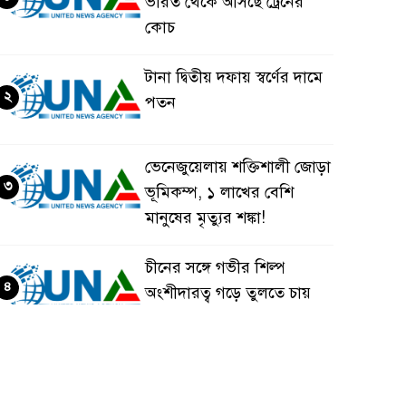
ভারত থেকে আসছে ট্রেনের
কোচ
টানা দ্বিতীয় দফায় স্বর্ণের দামে
২
পতন
ভেনেজুয়েলায় শক্তিশালী জোড়া
৩
ভূমিকম্প, ১ লাখের বেশি
মানুষের মৃত্যুর শঙ্কা!
চীনের সঙ্গে গভীর শিল্প
৪
অংশীদারত্ব গড়ে তুলতে চায়
বাংলাদেশ: প্রধানমন্ত্রী
ভেনেজুয়েলার পর জাপানেও
৫
৭.২ মাত্রার শক্তিশালী ভূমিকম্প