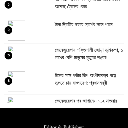
১
আসছে ট্রেনের কোচ
টানা দ্বিতীয় দফায় স্বর্ণের দামে পতন
২
ভেনেজুয়েলায় শক্তিশালী জোড়া ভূমিকম্প, ১
৩
লাখের বেশি মানুষের মৃত্যুর শঙ্কা!
চীনের সঙ্গে গভীর শিল্প অংশীদারত্ব গড়ে
৪
তুলতে চায় বাংলাদেশ: প্রধানমন্ত্রী
ভেনেজুয়েলার পর জাপানেও ৭.২ মাত্রার
৫
শক্তিশালী ভূমিকম্প
টানা ৩ ম্যাচে গোল ভিনির, ইতিহাস বলছে
Editor & Publisher: