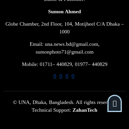
৬
বিশ্বকাপ জিতবে ব্রাজিল
Sumon Ahmed
Globe Chamber, 2nd Floor, 104, Motijheel C/A Dhaka –
সরকারি ৩শ কেজি বই বিক্রির অভিযোগ
৭
মাদ্রাসা সুপারের বিরুদ্ধে
1000
Email: una.news.bd@gmail.com,
গাড়ি বিক্রির পর মালিকানা পরিবর্তনে কঠোর
sumonphoto71@gmail.com
৮
নির্দেশনা
Mobile: 01711– 440829, 01977– 440829
আ.লীগ ও বিএনপির বিরুদ্ধে সমানভাবে
৯
লড়াই চালিয়ে যেতে হবে: নাহিদ
ঢাবিতে মাথায় কাঁঠাল পড়ে মালির মৃত্যু
© UNA, Dhaka, Bangladesh. All rights reserved.
১০
Technical Support:
ZahanTech