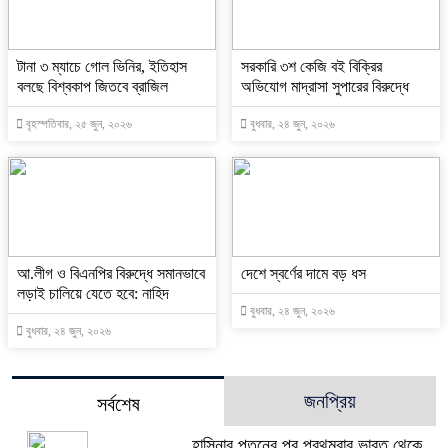
টানা ৩ ম্যাচে গোল ভিনির, ইতিহাস
সরকারি ৩শ কেজি বই বিক্রির
বলছে বিশ্বকাপ জিতবে ব্রাজিল
অভিযোগ মাদ্রাসা সুপারের বিরুদ্ধে
বৃহস্পতিবার, ২৫ জুন, ২০২৬
বুধবার, ২৪ জুন, ২০২৬
আ.লীগ ও বিএনপির বিরুদ্ধে সমানভাবে
দেশে স্বর্ণের দামে বড় ধস
লড়াই চালিয়ে যেতে হবে: নাহিদ
বুধবার, ২৪ জুন, ২০২৬
বুধবার, ২৪ জুন, ২০২৬
জনপ্রিয়
সর্বশেষ
হাসিনার পতনের পর প্রথমবার ভারত থেকে