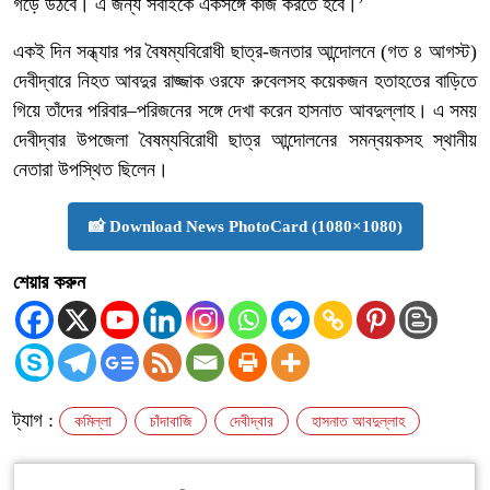
গড়ে উঠবে। এ জন্য সবাইকে একসঙ্গে কাজ করতে হবে।’
একই দিন সন্ধ্যার পর বৈষম্যবিরোধী ছাত্র-জনতার আন্দোলনে (গত ৪ আগস্ট)
দেবীদ্বারে নিহত আবদুর রাজ্জাক ওরফে রুবেলসহ কয়েকজন হতাহতের বাড়িতে
গিয়ে তাঁদের পরিবার–পরিজনের সঙ্গে দেখা করেন হাসনাত আবদুল্লাহ। এ সময়
দেবীদ্বার উপজেলা বৈষম্যবিরোধী ছাত্র আন্দোলনের সমন্বয়কসহ স্থানীয়
নেতারা উপস্থিত ছিলেন।
📸 Download News PhotoCard (1080×1080)
শেয়ার করুন
ট্যাগ :
কমিল্লা
চাঁদাবাজি
দেবীদ্বার
হাসনাত আবদুল্লাহ