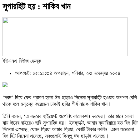
সুপারহিট হয় : শাকিব খান
ইউএনএ নিউজ ডেস্ক
আপডেট: ০৫:১১:৩৪ অপরাহ্ন, শনিবার, ২৩ নভেম্বর ২০২৪
‘দরদ’ দিয়ে ফের প্রমাণ হলো ঈদ ছাড়াও সিনেমা সুপারহিট হওয়ার অপশন বেশি
থাকে বলে মন্তব্য করেছেন ঢাকাই ছবির শীর্ষ নায়ক শাকিব খান।
তিনি বলেন, ‘এ বছরের হাইয়েস্ট ওপেনিং কালেকশন দরদের। তার মানে বোঝা
যায় ঈদের বাইরেও ছবি সুপারহিট হয়। ইনফ্যাক্ট, আমার ক্যারিয়ারে যত বিগ হিট
সিনেমা এসেছে; যেমন প্রিয়া আমার প্রিয়া, কোটি টাকার কাবিন- এমন যতগুলো
বিগ হিট সিনেমা এসেছে, সবগুলোই কিন্তু ঈদ ছাড়াই এসেছে।