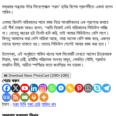
শুক্রবার সন্ধ্যায় স্টার সিনেপ্লেক্সে ‘দরদ’ ছবির বিশেষ প্রদর্শনীতে একথা বলেন
শাকিব।
এসময় বিদেশি নায়িকাদের সাথে কাজ নিয়ে সাংবাদিকদের এক প্রশ্নের জবাবে
এই শীর্ষ তারকা আরও বলেন, ‘আমি নিজেই দেখি নায়িকাদের সিডিউল পাচ্ছি
না। যেহেতু বছরের দুই তিনটা ছবি করি, তাই আমার সিডিউলও বেশি লাগে।
কিন্তু আমাদের যারা দেশি নায়িকা আছে, তারা অনেক বেশি কাজ করে, এজন্য
তাদের ব্যস্ত থাকতে হয়। তাদের শিডিউল পেলেই আবার কাজ করা হবে। ’
উল্লেখ্য, এই অনুষ্ঠানে শাকিব খানের সঙ্গে সিনেমাটি দেখতে আসেন চিত্রনায়ক
সিয়াম, পূজা চেরী, ছবিটির পরিচালক অনন্য মামুন, সেমন্তি সৌমি, প্রার্থনা
ফারদিন দীঘি, অর্চিতা স্পর্শিয়ার মতো জনপ্রিয় সব তারকা।
📸 Download News PhotoCard (1080×1080)
শেয়ার করুন
ট্যাগ :
দরদ
দিঘি
পূজা চেরি
শাকিব খান
আপনার মন্তব্য লিখুন