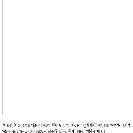
‘দরদ’ দিয়ে ফের প্রমাণ হলো ঈদ ছাড়াও সিনেমা সুপারহিট হওয়ার অপশন বেশি
থাকে বলে মন্তব্য করেছেন ঢাকাই ছবির শীর্ষ নায়ক শাকিব খান।