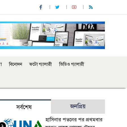
া
বিনোদন
ফটো গ্যালারী
ভিডিও গ্যালারী
জনপ্রিয়
সর্বশেষ
হাসিনার পতনের পর প্রথমবার
১