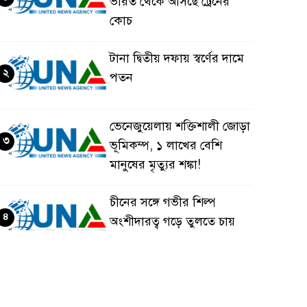
ভারত থেকে আসছে ট্রেনের
কোচ
টানা দ্বিতীয় দফায় স্বর্ণের দামে
২
পতন
ভেনেজুয়েলায় শক্তিশালী জোড়া
৩
ভূমিকম্প, ১ লাখের বেশি
মানুষের মৃত্যুর শঙ্কা!
চীনের সঙ্গে গভীর শিল্প
৪
অংশীদারত্ব গড়ে তুলতে চায়
বাংলাদেশ: প্রধানমন্ত্রী
ভেনেজুয়েলার পর জাপানেও
৫
৭.২ মাত্রার শক্তিশালী ভূমিকম্প