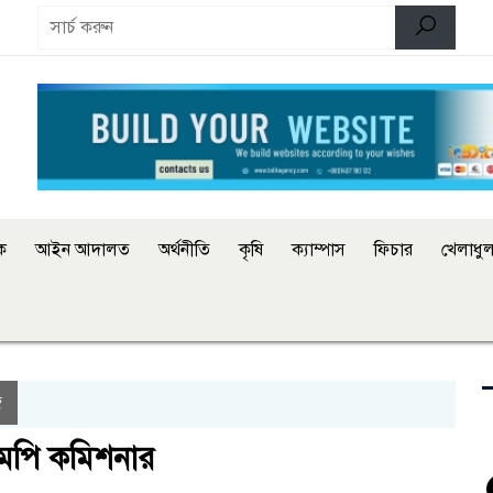
িক
আইন আদালত
অর্থনীতি
কৃষি
ক্যাম্পাস
ফিচার
খেলাধুল
জ
িএমপি কমিশনার