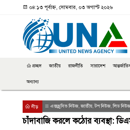
০৪:১৩ পূর্বাহ্ন, সোমবার, ০৩ অগাস্ট ২০২৬
প্রচ্ছদ
জাতীয়
রাজনীতি
সারাদেশ
আন্তর্জাত
অন্যান্য
এক্সক্লুসিভ নিউজ
জাতীয়
টপ নিউজ
লিড নিউ
,
,
,
নীড়
চাঁদাবাজি করলে কঠোর ব্যবস্থা: ড