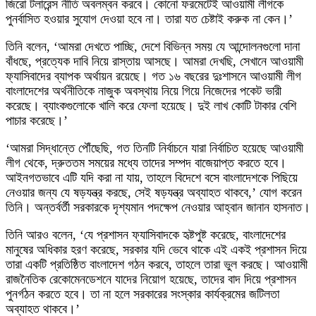
জিরো টলারেন্স নীতি অবলম্বন করবে। কোনো ফরমেটেই আওয়ামী লীগকে
পুনর্বাসিত হওয়ার সুযোগ দেওয়া হবে না। তারা যত চেষ্টাই করুক না কেন।’
তিনি বলেন, ‘আমরা দেখতে পাচ্ছি, দেশে বিভিন্ন সময় যে আন্দোলনগুলো দানা
বাঁধছে, প্রত্যেক দাবি নিয়ে রাস্তায় আসছে। আমরা দেখছি, সেখানে আওয়ামী
ফ্যাসিবাদের ব্যাপক অর্থায়ন রয়েছে। গত ১৬ বছরের দুঃশাসনে আওয়ামী লীগ
বাংলাদেশের অর্থনীতিকে নাজুক অবস্থায় নিয়ে গিয়ে নিজেদের পকেট ভারী
করেছে। ব্যাংকগুলোকে খালি করে ফেলা হয়েছে। দুই লাখ কোটি টাকার বেশি
পাচার করেছে।’
‘আমরা সিদ্ধান্তে পৌঁছেছি, গত তিনটি নির্বাচনে যারা নির্বাচিত হয়েছে আওয়ামী
লীগ থেকে, দ্রুততম সময়ের মধ্যে তাদের সম্পদ বাজেয়াপ্ত করতে হবে।
আইনগতভাবে এটি যদি করা না যায়, তাহলে বিদেশে বসে বাংলাদেশকে পিছিয়ে
নেওয়ার জন্য যে ষড়যন্ত্র করছে, সেই ষড়যন্ত্র অব্যাহত থাকবে,’ যোগ করেন
তিনি। অন্তর্বর্তী সরকারকে দৃশ্যমান পদক্ষেপ নেওয়ার আহ্বান জানান হাসনাত।
তিনি আরও বলেন, ‘যে প্রশাসন ফ্যাসিবাদকে হৃষ্টপুষ্ট করেছে, বাংলাদেশের
মানুষের অধিকার হরণ করেছে, সরকার যদি ভেবে থাকে এই একই প্রশাসন দিয়ে
তারা একটি প্রতিষ্ঠিত বাংলাদেশ গঠন করবে, তাহলে তারা ভুল করছে। আওয়ামী
রাজনৈতিক রেকোমেনডেশনে যাদের নিয়োগ হয়েছে, তাদের বাদ দিয়ে প্রশাসন
পুনর্গঠন করতে হবে। তা না হলে সরকারের সংস্কার কার্যক্রমের জটিলতা
অব্যাহত থাকবে।’