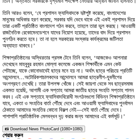
তিনি। অন্তর্বর্তী সরকারকে দৃশ্যমান পদক্ষেপ নেওয়ার আহ্বান জানান হাসনাত।
তিনি আরও বলেন, ‘যে প্রশাসন ফ্যাসিবাদকে হৃষ্টপুষ্ট করেছে, বাংলাদেশের
মানুষের অধিকার হরণ করেছে, সরকার যদি ভেবে থাকে এই একই প্রশাসন দিয়ে
তারা একটি প্রতিষ্ঠিত বাংলাদেশ গঠন করবে, তাহলে তারা ভুল করছে। আওয়ামী
রাজনৈতিক রেকোমেনডেশনে যাদের নিয়োগ হয়েছে, তাদের বাদ দিয়ে প্রশাসন
পুনর্গঠন করতে হবে। তা না হলে সরকারের সংস্কার কার্যক্রমের জটিলতা
অব্যাহত থাকবে।’
শিক্ষাপ্রতিষ্ঠানের অস্থিরতার প্রসঙ্গ টেনে তিনি বলেন, ‘আজকেও আপনারা
দেখেছেন মাহবুবুর রহমান মোল্লা কলেজে একজন শিক্ষার্থীকে এমন কেউ
পেটাচ্ছে, যাকে কোনোভাবেই ছাত্র মনে হয় না। অর্থাৎ ছাত্র পরিচয়ে প্রতিটি
আন্দোলনে…অটোরিকশাচালকদের আন্দোলনে আমরা ছাত্রলীগ-যুবলীগের
অংশগ্রহণ দেখেছি। তারা উপলক্ষ খোঁজে। সেই জায়গা থেকে সব ছাত্রসমাজ
একমত হয়েছি, আগামী এক সপ্তাহ আমরা জাতীয় ছাত্র সংহতি সপ্তাহ পালন
করব। এই এক সপ্তাহে ফ্যাসিবাদবিরোধী সংগঠনগুলো বিভিন্ন শিক্ষাপ্রতিষ্ঠানে
যাবে, একতা ও সংহতির বার্তা পৌঁছে দেবে এবং আওয়ামী ফ্যাসিবাদের পুনর্বাসন
ঠেকাতে আমাদের সংহতির কোনো বিকল্প নেই—সেই বার্তা পৌঁছে দেবে।
পাশাপাশি প্রাতিষ্ঠানিক মেলবন্ধন দৃঢ় করার জন্য আমাদের এই কর্মসূচি।’
📸 Download News PhotoCard (1080×1080)
শেয়ার করুন