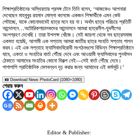
শিক্ষাপ্রতিষ্ঠানের অস্থিরতার প্রসঙ্গ টেনে তিনি বলেন, ‘আজকেও আপনারা
দেখেছেন মাহবুবুর রহমান মোল্লা কলেজে একজন শিক্ষার্থীকে এমন কেউ
পেটাচ্ছে, যাকে কোনোভাবেই ছাত্র মনে হয় না। অর্থাৎ ছাত্র পরিচয়ে প্রতিটি
আন্দোলনে…অটোরিকশাচালকদের আন্দোলনে আমরা ছাত্রলীগ-যুবলীগের
অংশগ্রহণ দেখেছি। তারা উপলক্ষ খোঁজে। সেই জায়গা থেকে সব ছাত্রসমাজ
একমত হয়েছি, আগামী এক সপ্তাহ আমরা জাতীয় ছাত্র সংহতি সপ্তাহ পালন
করব। এই এক সপ্তাহে ফ্যাসিবাদবিরোধী সংগঠনগুলো বিভিন্ন শিক্ষাপ্রতিষ্ঠানে
যাবে, একতা ও সংহতির বার্তা পৌঁছে দেবে এবং আওয়ামী ফ্যাসিবাদের পুনর্বাসন
ঠেকাতে আমাদের সংহতির কোনো বিকল্প নেই—সেই বার্তা পৌঁছে দেবে।
পাশাপাশি প্রাতিষ্ঠানিক মেলবন্ধন দৃঢ় করার জন্য আমাদের এই কর্মসূচি।’
📸 Download News PhotoCard (1080×1080)
শেয়ার করুন
Editor & Publisher: