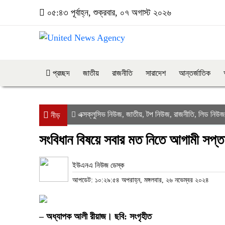
০৫:৪৩ পূর্বাহ্ন, শুক্রবার, ০৭ অগাস্ট ২০২৬
প্রচ্ছদ
জাতীয়
রাজনীতি
সারাদেশ
আন্তর্জাতিক
এক্সক্লুসিভ নিউজ
জাতীয়
টপ নিউজ
রাজনীতি
লিড নিউজ
,
,
,
,
নীড়
সংবিধান বিষয়ে সবার মত নিতে আগামী সপ্
ইউএনএ নিউজ ডেস্ক
আপডেট: ১০:২৯:৫৪ অপরাহ্ন, মঙ্গলবার, ২৬ নভেম্বর ২০২৪
– অধ্যাপক আলী রীয়াজ। ছবি: সংগৃহীত