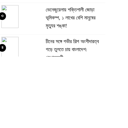
ভেনেজুয়েলায় শক্তিশালী জোড়া
৩
ভূমিকম্প, ১ লাখের বেশি মানুষের
মৃত্যুর শঙ্কা!
চীনের সঙ্গে গভীর শিল্প অংশীদারত্ব
৪
গড়ে তুলতে চায় বাংলাদেশ:
প্রধানমন্ত্রী
ভেনেজুয়েলার পর জাপানেও ৭.২
৫
মাত্রার শক্তিশালী ভূমিকম্প
টানা ৩ ম্যাচে গোল ভিনির, ইতিহাস
৬
বলছে বিশ্বকাপ জিতবে ব্রাজিল