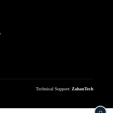
0
m
Technical Support:
ZahanTech