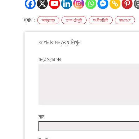
ট্যাগ :
আক্রান্ত
তপন চৌধুরী
সংগীতশিল্পী
হৃদ‌রো‌গে
আপনার মন্তব্য লিখুন
মন্তব্যের ঘর
নাম