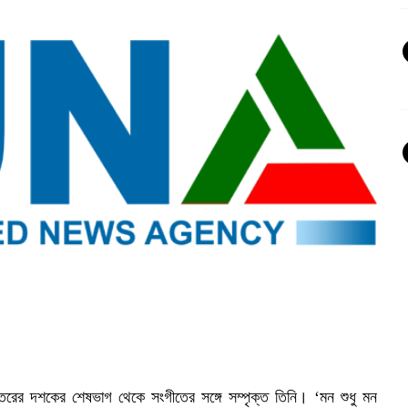
তরের দশকের শেষভাগ থেকে সংগীতের সঙ্গে সম্পৃক্ত ‍তিনি। ‘মন শুধু মন