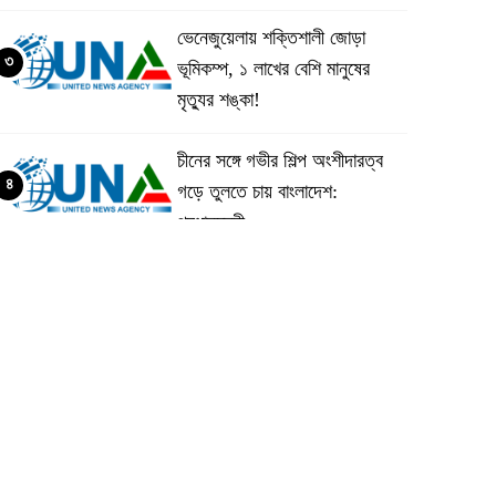
ভেনেজুয়েলায় শক্তিশালী জোড়া
৩
ভূমিকম্প, ১ লাখের বেশি মানুষের
মৃত্যুর শঙ্কা!
চীনের সঙ্গে গভীর শিল্প অংশীদারত্ব
৪
গড়ে তুলতে চায় বাংলাদেশ:
প্রধানমন্ত্রী
ভেনেজুয়েলার পর জাপানেও ৭.২
৫
মাত্রার শক্তিশালী ভূমিকম্প
টানা ৩ ম্যাচে গোল ভিনির, ইতিহাস
৬
বলছে বিশ্বকাপ জিতবে ব্রাজিল