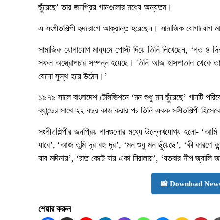
ছুঁয়েছে’ তার জনপ্রিয় গানগুলোর মধ্যে অন্যতম।
এ সংগীতশিল্পী হৃদ‌রো‌গে আক্রান্ত হয়েছেন। সামাজিক যোগাযোগ মাধ
সামাজিক যোগাযোগ মাধ্যমে পোস্ট দিয়ে তিনি লিখেছেন, ‘গত ৪ দিন 
সফল অস্ত্রোপচার সম্পন্ন হয়েছে। তিনি আজ হাসপাতাল থেকে ত
যেনো সুস্থ হয়ে উঠেন।’
১৯৭৯ সালে বাংলাদেশ টেলিভিশনে ‘মন শুধু মন ছুঁয়েছে’ গানটি পর
ব্যান্ডের সাথে ২২ বছর কাজ করার পর তিনি একক সঙ্গীতশিল্পী হিসেব
সংগীতশিল্পীর জনপ্রিয় গানগুলোর মধ্যে উল্লেখযোগ্য হলো- ‘আমি
যাবে’, ‘আজ তুমি দূর বহু দূর’, ‘মন শুধু মন ছুঁয়েছে’, ‘কী কারণে 
যাব মদিনায়’, ‘রাত কেটে যায় একা নিরালায়’, ‘যতবার দীপ জ্বালি
📸 Download News
শেয়ার করুন