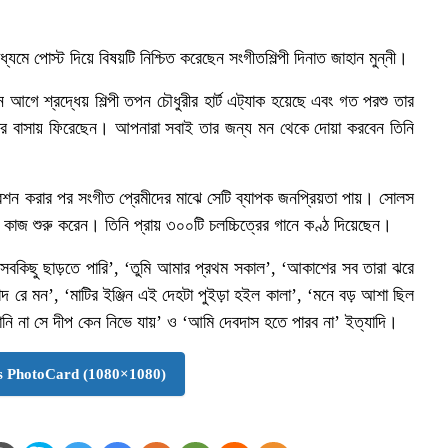
্যমে পোস্ট দিয়ে বিষয়টি নিশ্চিত করেছেন সংগীতশিল্পী দিনাত জাহান মুন্নী।
আগে শ্রদ্ধেয় শিল্পী তপন চৌধুরীর হার্ট এট‍্যাক হয়েছে এবং গত পরশু তার
ার বাসায় ফিরেছেন। আপনারা সবাই তার জন্য মন থেকে দোয়া করবেন তিনি
িবেশন করার পর সংগীত প্রেমীদের মাঝে সেটি ব্যাপক জনপ্রিয়তা পায়। সোলস
ে কাজ শুরু করেন। তিনি প্রায় ৩০০টি চলচ্চিত্রের গানে কণ্ঠ দিয়েছেন।
 সবকিছু ছাড়তে পারি’, ‘তুমি আমার প্রথম সকাল’, ‘আকাশের সব তারা ঝরে
কান্দ রে মন’, ‘মাটির ইঞ্জিন এই দেহটা পুইড়া হইল কালা’, ‘মনে বড় আশা ছিল
 জানি না সে দীপ কেন নিভে যায়’ ও ‘আমি দেবদাস হতে পারব না’ ইত্যাদি।
 PhotoCard (1080×1080)