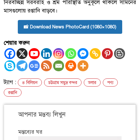
নিরবচ্ছিন্ন সরবরাহ ও শ্রম পরিস্থিতি অনুকূলে থাকলে সামনের
মাসগুলোয় রপ্তানি বাড়বে।
📸 Download News PhotoCard (1080×1080)
শেয়ার করুন
ট্যাগ :
৪ বিলিয়ন
চট্টগ্রাম সমুদ্র বন্দর
ডলার
পণ্য
রপ্তানি
আপনার মন্তব্য লিখুন
মন্তব্যের ঘর