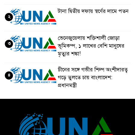
টানা দ্বিতীয় দফায় স্বর্ণের দামে পতন
২
ভেনেজুয়েলায় শক্তিশালী জোড়া
৩
ভূমিকম্প, ১ লাখের বেশি মানুষের
মৃত্যুর শঙ্কা!
চীনের সঙ্গে গভীর শিল্প অংশীদারত্ব
৪
গড়ে তুলতে চায় বাংলাদেশ:
প্রধানমন্ত্রী
ভেনেজুয়েলার পর জাপানেও ৭.২
৫
মাত্রার শক্তিশালী ভূমিকম্প
টানা ৩ ম্যাচে গোল ভিনির, ইতিহাস
৬