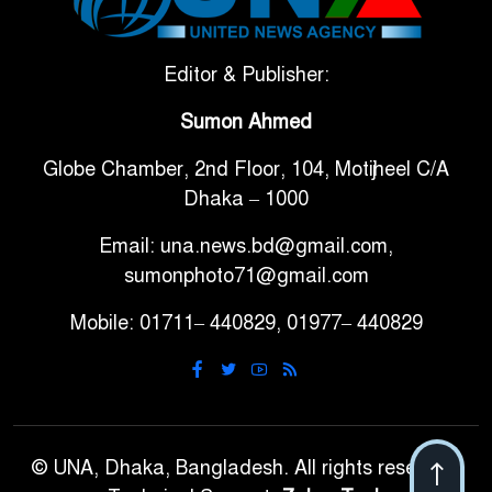
বলছে বিশ্বকাপ জিতবে ব্রাজিল
সরকারি ৩শ কেজি বই বিক্রির
Editor & Publisher:
৭
অভিযোগ মাদ্রাসা সুপারের বিরুদ্ধে
Sumon Ahmed
Globe Chamber, 2nd Floor, 104, Motijheel C/A
গাড়ি বিক্রির পর মালিকানা
৮
Dhaka – 1000
পরিবর্তনে কঠোর নির্দেশনা
Email: una.news.bd@gmail.com,
আ.লীগ ও বিএনপির বিরুদ্ধে
sumonphoto71@gmail.com
৯
সমানভাবে লড়াই চালিয়ে যেতে হবে:
Mobile: 01711– 440829, 01977– 440829
নাহিদ
ঢাবিতে মাথায় কাঁঠাল পড়ে মালির
১০
মৃত্যু
© UNA, Dhaka, Bangladesh. All rights reserved.