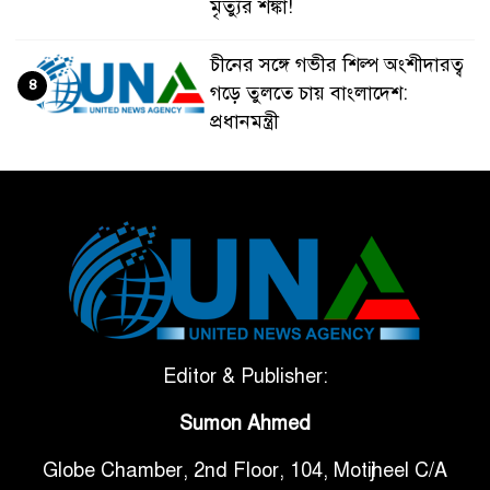
মৃত্যুর শঙ্কা!
চীনের সঙ্গে গভীর শিল্প অংশীদারত্ব
৪
গড়ে তুলতে চায় বাংলাদেশ:
প্রধানমন্ত্রী
ভেনেজুয়েলার পর জাপানেও ৭.২
৫
মাত্রার শক্তিশালী ভূমিকম্প
টানা ৩ ম্যাচে গোল ভিনির, ইতিহাস
৬
বলছে বিশ্বকাপ জিতবে ব্রাজিল
সরকারি ৩শ কেজি বই বিক্রির
Editor & Publisher:
৭
অভিযোগ মাদ্রাসা সুপারের বিরুদ্ধে
Sumon Ahmed
Globe Chamber, 2nd Floor, 104, Motijheel C/A
গাড়ি বিক্রির পর মালিকানা