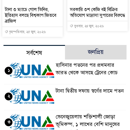
টানা ৩ ম্যাচে গোল ভিনির,
সরকারি ৩শ কেজি বই বিক্রির
ইতিহাস বলছে বিশ্বকাপ জিতবে
অভিযোগ মাদ্রাসা সুপারের বিরুদ্ধে
ব্রাজিল
বুধবার, ২৪ জুন, ২০২৬
বৃহস্পতিবার, ২৫ জুন, ২০২৬
জনপ্রিয়
সর্বশেষ
হাসিনার পতনের পর প্রথমবার
১
ভারত থেকে আসছে ট্রেনের কোচ
টানা দ্বিতীয় দফায় স্বর্ণের দামে পতন
২
ভেনেজুয়েলায় শক্তিশালী জোড়া
৩
ভূমিকম্প, ১ লাখের বেশি মানুষের