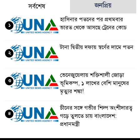
জনপ্রিয়
সর্বশেষ
হাসিনার পতনের পর প্রথমবার
১
ভারত থেকে আসছে ট্রেনের কোচ
টানা দ্বিতীয় দফায় স্বর্ণের দামে পতন
২
ভেনেজুয়েলায় শক্তিশালী জোড়া
৩
ভূমিকম্প, ১ লাখের বেশি মানুষের
মৃত্যুর শঙ্কা!
চীনের সঙ্গে গভীর শিল্প অংশীদারত্ব
৪
গড়ে তুলতে চায় বাংলাদেশ:
প্রধানমন্ত্রী