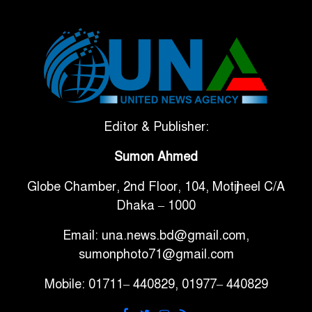
ভেনেজুয়েলার পর জাপানেও ৭.২
৫
মাত্রার শক্তিশালী ভূমিকম্প
টানা ৩ ম্যাচে গোল ভিনির, ইতিহাস
৬
বলছে বিশ্বকাপ জিতবে ব্রাজিল
সরকারি ৩শ কেজি বই বিক্রির
Editor & Publisher:
৭
অভিযোগ মাদ্রাসা সুপারের বিরুদ্ধে
Sumon Ahmed
Globe Chamber, 2nd Floor, 104, Motijheel C/A
গাড়ি বিক্রির পর মালিকানা
৮
Dhaka – 1000
পরিবর্তনে কঠোর নির্দেশনা
Email: una.news.bd@gmail.com,
আ.লীগ ও বিএনপির বিরুদ্ধে
sumonphoto71@gmail.com
৯
সমানভাবে লড়াই চালিয়ে যেতে হবে:
Mobile: 01711– 440829, 01977– 440829
নাহিদ