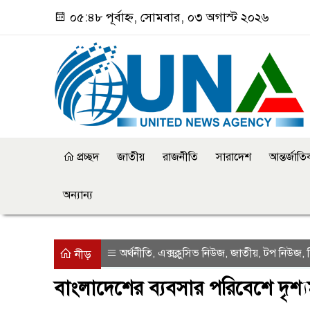
০৫:৪৮ পূর্বাহ্ন, সোমবার, ০৩ অগাস্ট ২০২৬
প্রচ্ছদ
জাতীয়
রাজনীতি
সারাদেশ
আন্তর্জাত
অন্যান্য
অর্থনীতি
এক্সক্লুসিভ নিউজ
জাতীয়
টপ নিউজ
,
,
,
,
নীড়
বাংলাদেশের ব্যবসার পরিবেশে দৃশ্যমা