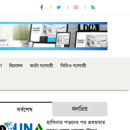
া
বিনোদন
ফটো গ্যালারী
ভিডিও গ্যালারী
জনপ্রিয়
সর্বশেষ
হাসিনার পতনের পর প্রথমবার
১