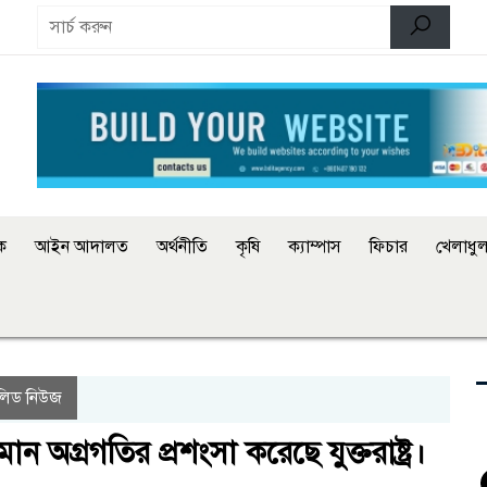
িক
আইন আদালত
অর্থনীতি
কৃষি
ক্যাম্পাস
ফিচার
খেলাধুল
লিড নিউজ
ন অগ্রগতির প্রশংসা করেছে যুক্তরাষ্ট্র।