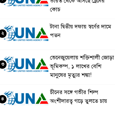
ভারত থেকে আসছে ট্রেনের
কোচ
টানা দ্বিতীয় দফায় স্বর্ণের দামে
২
পতন
ভেনেজুয়েলায় শক্তিশালী জোড়া
৩
ভূমিকম্প, ১ লাখের বেশি
মানুষের মৃত্যুর শঙ্কা!
চীনের সঙ্গে গভীর শিল্প
৪
অংশীদারত্ব গড়ে তুলতে চায়
বাংলাদেশ: প্রধানমন্ত্রী
ভেনেজুয়েলার পর জাপানেও
৫
৭.২ মাত্রার শক্তিশালী ভূমিকম্প