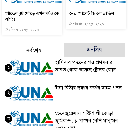
গোল্ডেন বুট দৌড়ে এখন পর্যন্ত কে
৩-০ গোলেই জিতল ব্রাজিল
এগিয়ে
শনিবার, ২০ জুন, ২০২৬
রবিবার, ২১ জুন, ২০২৬
জনপ্রিয়
সর্বশেষ
হাসিনার পতনের পর প্রথমবার
১
ভারত থেকে আসছে ট্রেনের কোচ
টানা দ্বিতীয় দফায় স্বর্ণের দামে পতন
২
ভেনেজুয়েলায় শক্তিশালী জোড়া
৩
ভূমিকম্প, ১ লাখের বেশি মানুষের
মৃত্যুর শঙ্কা!