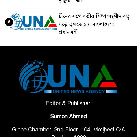
চীনের সঙ্গে গভীর শিল্প অংশীদারত্ব
৪
গড়ে তুলতে চায় বাংলাদেশ:
প্রধানমন্ত্রী
ভেনেজুয়েলার পর জাপানেও ৭.২
৫
মাত্রার শক্তিশালী ভূমিকম্প
টানা ৩ ম্যাচে গোল ভিনির, ইতিহাস
৬
বলছে বিশ্বকাপ জিতবে ব্রাজিল
সরকারি ৩শ কেজি বই বিক্রির
Editor & Publisher:
৭
অভিযোগ মাদ্রাসা সুপারের বিরুদ্ধে
Sumon Ahmed
Globe Chamber, 2nd Floor, 104, Motijheel C/A
গাড়ি বিক্রির পর মালিকানা
৮