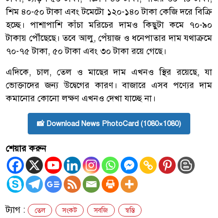
শিম ৪০-৫০ টাকা এবং টমেটো ১২০-১৪০ টাকা কেজি দরে বিক্রি
হচ্ছে। পাশাপাশি কাঁচা মরিচের দামও কিছুটা কমে ৭০-৯০
টাকায় পৌঁছেছে। তবে আলু, পেঁয়াজ ও ধনেপাতার দাম যথাক্রমে
৭০-৭৫ টাকা, ৫০ টাকা এবং ৩০ টাকা রয়ে গেছে।
এদিকে, চাল, তেল ও মাছের দাম এখনও স্থির রয়েছে, যা
ভোক্তাদের জন্য উদ্বেগের কারণ। বাজারে এসব পণ্যের দাম
কমানোর কোনো লক্ষণ এখনও দেখা যাচ্ছে না।
📸 Download News PhotoCard (1080×1080)
শেয়ার করুন
ট্যাগ :
তেল
সংকট
সবজি
স্বস্তি