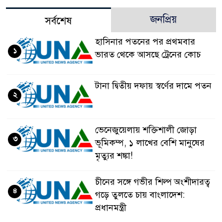
জনপ্রিয়
সর্বশেষ
হাসিনার পতনের পর প্রথমবার
১
ভারত থেকে আসছে ট্রেনের কোচ
টানা দ্বিতীয় দফায় স্বর্ণের দামে পতন
২
ভেনেজুয়েলায় শক্তিশালী জোড়া
৩
ভূমিকম্প, ১ লাখের বেশি মানুষের
মৃত্যুর শঙ্কা!
চীনের সঙ্গে গভীর শিল্প অংশীদারত্ব
৪
গড়ে তুলতে চায় বাংলাদেশ:
প্রধানমন্ত্রী