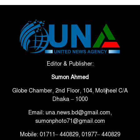
ভেনেজুয়েলার পর জাপানেও ৭.২
৫
মাত্রার শক্তিশালী ভূমিকম্প
টানা ৩ ম্যাচে গোল ভিনির, ইতিহাস
৬
বলছে বিশ্বকাপ জিতবে ব্রাজিল
সরকারি ৩শ কেজি বই বিক্রির
Editor & Publisher:
৭
অভিযোগ মাদ্রাসা সুপারের বিরুদ্ধে
Sumon Ahmed
Globe Chamber, 2nd Floor, 104, Motijheel C/A
গাড়ি বিক্রির পর মালিকানা
৮
Dhaka – 1000
পরিবর্তনে কঠোর নির্দেশনা
Email: una.news.bd@gmail.com,
আ.লীগ ও বিএনপির বিরুদ্ধে
sumonphoto71@gmail.com
৯
সমানভাবে লড়াই চালিয়ে যেতে হবে:
Mobile: 01711– 440829, 01977– 440829
নাহিদ