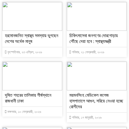
হরমোনজনিত স্বাস্থ্য সমস্যায় ভুগছেন
চিকিৎসাসেবা জনগণের দোরগোড়ায়
দেশের অর্ধেক মানুষ
পৌঁছে দেয়া হবে : স্বাস্থ্যমন্ত্রী
বৃহস্পতিবার, ২৩ এপ্রিল, ২০২৬
শনিবার, ২১ ফেব্রুয়ারী, ২০২৬
দূষিত শহরের তালিকায় শীর্ষস্থানে
ময়মনসিংহ মেডিকেল কলেজ
রাজধানী ঢাকা
হাসপাতালে আগুন, সরিয়ে নেওয়া হচ্ছে
রোগীদের
মঙ্গলবার, ১০ ফেব্রুয়ারী, ২০২৬
শনিবার, ১৭ জানুয়ারী, ২০২৬