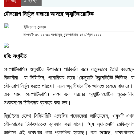
নীড়
যৌনরোগ নির্মূলে বাজারে আসছে অ্যান্টিবায়োটিক
ইউএনএ ডেস্ক
আপডেট: ০৩:২০:৩৩ অপরাহ্ন, বৃহস্পতিবার, ২৪ এপ্রিল ২০২৫
ছবি: সংগৃহীত
জেপোটিডাসিন ওষুধটির উপাদানে পরিবর্তন এনে নতুনভাবে তৈরি করেছেন
বিজ্ঞানীরা। যা সিফিলিস, গনোরিয়ার মতো ‘সেক্সুয়ালি ট্রান্সমিটেট ডিজিজ’ বা
যৌনরোগ নির্মূল করতে পারবে। এমন অ্যান্টিবায়োটিক আসতে চলেছে বাজারে।
এক সময় জেপোটিডাসিন নামে এক ধরনের অ্যান্টিবায়োটিক মূত্রনালির
সংক্রমণের চিকিৎসায় ব্যবহার করা হত।
ব্রিটেনের হেলথ সিকিউরিটি এজেন্সির গবেষকেরা জানিয়েছেন, ওষুধটি এখন
যৌনরোগের চিকিৎসাতেও ব্যবহার করা যাবে। ‘দ্য ল্যানসেট’ মেডিক্যাল
জার্নালে এই গবেষণার খবর প্রকাশিত হয়েছে। বলা হয়েছে, গবেষণাগারে