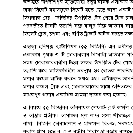
অভ্যন্তরে জগদীশপুর মুক্তিযোদ্ধা চত্বর নামক এলাকা
ঢাকা-সিলেট মহাসড়কে সিলেট হতে ছেড়ে আসা একটি বাল
সিগন্যাল দেয়। বিজিবির উপস্থিতি টের পেয়ে ট্রাক চ
পরবর্তীতে ট্রাকটি তল্লাশি করে বালুর নিচে অভিনব ক
জিলেট ব্লেড, চশমা এবং বর্ণিত ট্রাকটি আটক করতে সক্
এছাড়া হবিগঞ্জ ব্যাটালিয়ন (৫৫ বিজিবি) এর অধীনস্থ গু
এলাকায় পৃথক ৩ টি চোরাচালান বিরোধী অভিযান পরি
সময় চোরাকারবারীরা টহল দলের উপস্থিতি টের পেয়ে
তল্লাশি করে মালিকবিহীন অবস্থায় ২৪ বোতল ভারতীয় 
মশার কয়েল আটক করতে সক্ষম হয়। আটককৃত ভারতীয় বিভ
মশার কয়েল, ট্রাক এবং চোরাচালানের সাথে জড়িতদের বিরুদ
মাধবপুর থানায় একাধিক মামলা দায়ের করা হয়েছে।
এ বিষয়ে ৫৫ বিজিবির অধিনায়ক লেফটেন্যান্ট কর্নেল মো
ও আস্থার প্রতীক। আমাদের মূল লক্ষ্য হলো সীমান্তের 
রাখা। বিজিবি চোরাচালান ও মাদকের বিরুদ্ধে সবসম
করাল গ্রাস হতে রক্ষা ও রাষ্ট্রীয় নিরাপত্তা বজায় র