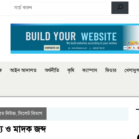
িক
আইন আদালত
অর্থনীতি
কৃষি
ক্যাম্পাস
ফিচার
খেলাধুল
িড নিউজ
সিলেট বিভাগ
,
য ও মাদক জব্দ