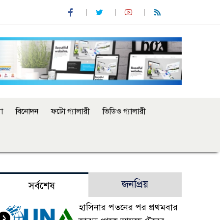
া
বিনোদন
ফটো গ্যালারী
ভিডিও গ্যালারী
জনপ্রিয়
সর্বশেষ
হাসিনার পতনের পর প্রথমবার
১