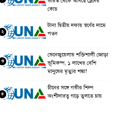
ভারত থেকে আসছে ট্রেনের
কোচ
টানা দ্বিতীয় দফায় স্বর্ণের দামে
২
পতন
ভেনেজুয়েলায় শক্তিশালী জোড়া
৩
ভূমিকম্প, ১ লাখের বেশি
মানুষের মৃত্যুর শঙ্কা!
চীনের সঙ্গে গভীর শিল্প
৪
অংশীদারত্ব গড়ে তুলতে চায়
বাংলাদেশ: প্রধানমন্ত্রী
ভেনেজুয়েলার পর জাপানেও
৫
৭.২ মাত্রার শক্তিশালী ভূমিকম্প