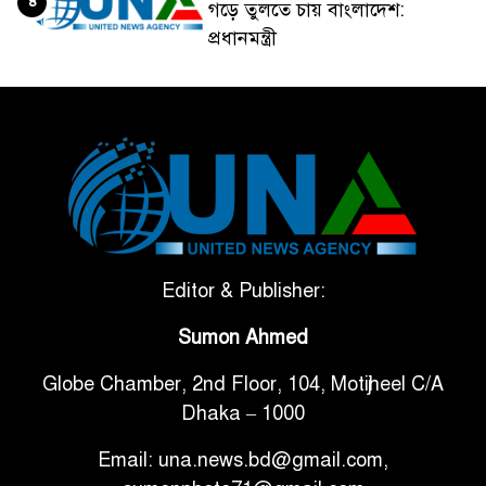
৪
গড়ে তুলতে চায় বাংলাদেশ:
প্রধানমন্ত্রী
ভেনেজুয়েলার পর জাপানেও ৭.২
৫
মাত্রার শক্তিশালী ভূমিকম্প
টানা ৩ ম্যাচে গোল ভিনির, ইতিহাস
৬
বলছে বিশ্বকাপ জিতবে ব্রাজিল
সরকারি ৩শ কেজি বই বিক্রির
Editor & Publisher:
৭
অভিযোগ মাদ্রাসা সুপারের বিরুদ্ধে
Sumon Ahmed
Globe Chamber, 2nd Floor, 104, Motijheel C/A
গাড়ি বিক্রির পর মালিকানা
৮
Dhaka – 1000
পরিবর্তনে কঠোর নির্দেশনা
Email: una.news.bd@gmail.com,
আ.লীগ ও বিএনপির বিরুদ্ধে