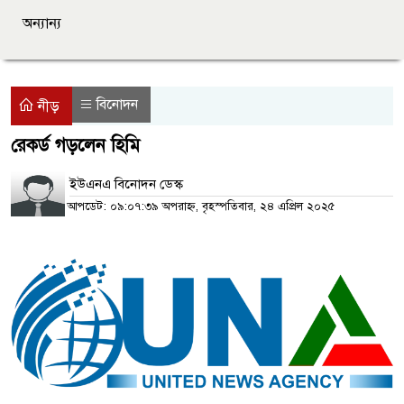
অন্যান্য
বিনোদন
নীড়
রেকর্ড গড়লেন হিমি
ইউএনএ বিনোদন ডেস্ক
আপডেট: ০৯:০৭:৩৯ অপরাহ্ন, বৃহস্পতিবার, ২৪ এপ্রিল ২০২৫