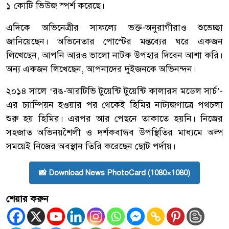
১ কোটি ভিউজ স্পর্শ করেছে।
এদিকে অভিনেত্রীর সাফল্যে ভক্ত-অনুরাগীরাও শুভেচ্ছা
জানিয়েছেন। অভিনেতার পোস্টের মন্তব্যের ঘরে একজন
লিখেছেন, আপনি আরও ভালো নাটক উপহার দিবেন আশা করি।
অন্য একজন লিখেছেন, আপনাদের দুইজনকে অভিনন্দন।
২০১৪ সালে ‘রঙ-আরটিভি টুয়েন্টি টুয়েন্টি কালারস মডেল সার্চ’-
এর চ্যাম্পিয়ন হওয়ার পর থেকেই হিমির নাট্যজগাত্রে পথচলা
শুরু হয় হিমির। এরপর আর পেছনে তাকাতে হয়নি। নিজের
সহজাত অভিনয়শৈলী ও দর্শকবান্ধব উপস্থিতির মাধ্যমে অল্প
সময়েই নিজের অবস্থান তিরি করেছেন ছোট পর্দায়।
📸 Download News PhotoCard (1080×1080)
শেয়ার করুন