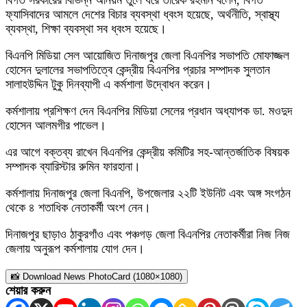
বিগত সরকারের বিভিন্ন অনিয়ম তুলে ধরে তারেক রহমান বলেন, বিগত
ফ্যাসিবাদের আমলে দেশের বিচার ব্যবস্থা ধ্বংস হয়েছে, অর্থনীতি, স্বাস্থ্য
ব্যবস্থা, শিক্ষা ব্যবস্থা সব ধ্বংস হয়েছে।
বিএনপি মিডিয়া সেল আয়োজিত দিনাজপুর জেলা বিএনপির সভাপতি মোফাজ্জল
হোসেন দুলালের সভাপতিত্বে কেন্দ্রীয় বিএনপির প্রচার সম্পাদক সুলতান
সালাহউদ্দিন টুকু দিনব্যাপী এ কর্মশালা উদ্বোধন করেন।
কর্মশালায় প্রশিক্ষণ দেন বিএনপির মিডিয়া সেলের প্রধান অধ্যাপক ডা. মওদুদ
হোসেন আলমগীর পাভেল।
এর আগে বক্তব্য রাখেন বিএনপির কেন্দ্রীয় কমিটির সহ-আন্তর্জাতিক বিষয়ক
সম্পাদক ব্যারিস্টার রুমিন ফারহানা।
কর্মশালায় দিনাজপুর জেলা বিএনপি, উপজেলার ২২টি ইউনিট এবং অঙ্গ সংগঠন
থেকে ৪ শতাধিক নেতাকর্মী অংশ নেন।
দিনাজপুর ছাড়াও ঠাকুরগাঁও এবং পঞ্চগড় জেলা বিএনপির নেতাকর্মীরা নিজ নিজ
জেলায় অনুরূপ কর্মশালায় যোগ দেন।
📸 Download News PhotoCard (1080×1080)
শেয়ার করুন