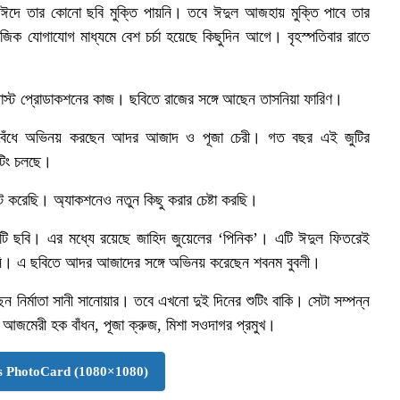
ঈদে তার কোনো ছবি মুক্তি পায়নি। তবে ঈদুল আজহায় মুক্তি পাবে তার
মাজিক যোগাযোগ মাধ্যমে বেশ চর্চা হয়েছে কিছুদিন আগে। বৃহস্পতিবার রাতে
 পোস্ট প্রোডাকশনের কাজ। ছবিতে রাজের সঙ্গে আছেন তাসনিয়া ফারিণ।
টি বেঁধে অভিনয় করছেন আদর আজাদ ও পূজা চেরী। গত বছর এই জুটির
ুটিং চলছে।
 করেছি। অ্যাকশনেও নতুন কিছু করার চেষ্টা করছি।
ি ছবি। এর মধ্যে রয়েছে জাহিদ জুয়েলের ‘পিনিক’। এটি ঈদুল ফিতরেই
হয়নি। এ ছবিতে আদর আজাদের সঙ্গে অভিনয় করেছেন শবনম বুবলী।
ন নির্মাতা সানী সানোয়ার। তবে এখনো দুই দিনের শুটিং বাকি। সেটা সম্পন্ন
আজমেরী হক বাঁধন, পূজা ক্রুজ, মিশা সওদাগর প্রমুখ।
 PhotoCard (1080×1080)