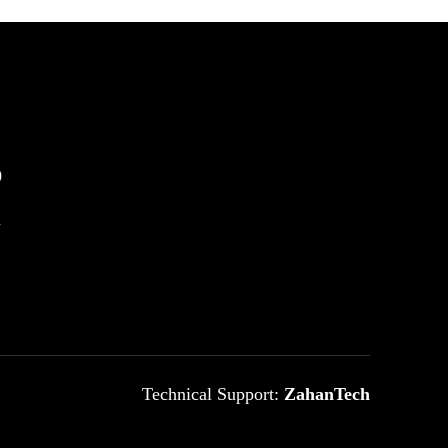
0
m
Technical Support:
ZahanTech