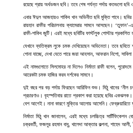
রয়েছে প্রায় অর্ধডজন ছবি। তবে শেষ পর্যন্ত পর্দায় কতগুলো ছবি ও
এবার ঈদুল আজহায়ও শাকিব খান অভিনীত ছবি মুক্তি পাবে। ছবির ন
রায়হান রাফীর পরিচালনায় ক্যামেরার সামনে আসছেন। ‘তুফান’-এ
রাফী-শাকিব জুটি। এরই মধ্যে ছবিটির ফার্স্টলুক পোস্টার প্রকাশিত
যেখানে ব্যতিক্রম লুকে চমক দেখিয়েছেন অভিনেতা। তবে ছবিতে শা
শোনা যাচ্ছে, দেখা যেতে পারে জয়া আহসান, আফরান নিশো, সাবিল
এই নামগুলোতে সিলমোহর না দিলেও নির্মাতা রাফী বলেন, পুরোদমে
আরেকটা চমক হাজির করব দর্শকের সামনে।
দুই বছর পর বড় পর্দায় ফিরছেন আরিফিন শুভ। মিঠু খানের ‘নীল চক
প্রচারণাও। বৃহস্পতিবার রাতে প্রকাশ করা হয়েছে ছবির একঝলক
বেশ আগেই। নানা কারণে মুক্তির আলোয় আসেনি। ফেব্রুয়ারিতে যুক্
নির্মাতা মিঠু খান জানালেন, এরই মধ্যে চলচ্চিত্র সার্টিফিকেশন
চক্রবর্তী, ফজলুর রহমান বাবু, খালেদা আক্তার কল্পনা, শাহেদ আল