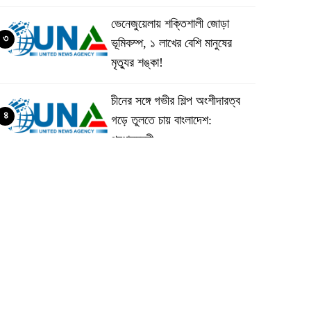
ভেনেজুয়েলায় শক্তিশালী জোড়া
৩
ভূমিকম্প, ১ লাখের বেশি মানুষের
মৃত্যুর শঙ্কা!
চীনের সঙ্গে গভীর শিল্প অংশীদারত্ব
৪
গড়ে তুলতে চায় বাংলাদেশ:
প্রধানমন্ত্রী
ভেনেজুয়েলার পর জাপানেও ৭.২
৫
মাত্রার শক্তিশালী ভূমিকম্প
টানা ৩ ম্যাচে গোল ভিনির, ইতিহাস
৬
বলছে বিশ্বকাপ জিতবে ব্রাজিল