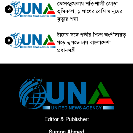
ভেনেজুয়েলায় শক্তিশালী জোড়া
৩
ভূমিকম্প, ১ লাখের বেশি মানুষের
মৃত্যুর শঙ্কা!
চীনের সঙ্গে গভীর শিল্প অংশীদারত্ব
৪
গড়ে তুলতে চায় বাংলাদেশ:
প্রধানমন্ত্রী
ভেনেজুয়েলার পর জাপানেও ৭.২
৫
মাত্রার শক্তিশালী ভূমিকম্প
টানা ৩ ম্যাচে গোল ভিনির, ইতিহাস
৬
বলছে বিশ্বকাপ জিতবে ব্রাজিল
সরকারি ৩শ কেজি বই বিক্রির
Editor & Publisher:
৭
অভিযোগ মাদ্রাসা সুপারের বিরুদ্ধে
Sumon Ahmed