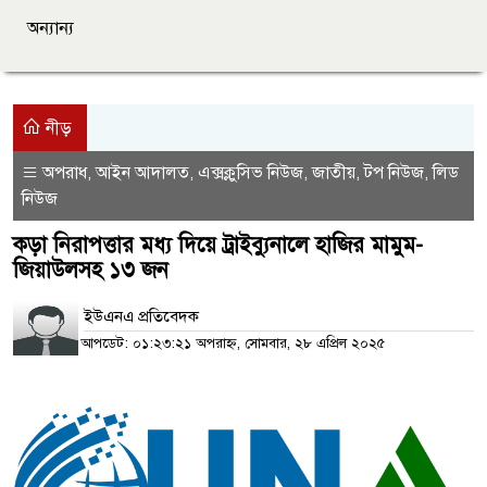
অন্যান্য
নীড়
অপরাধ
আইন আদালত
এক্সক্লুসিভ নিউজ
জাতীয়
টপ নিউজ
লিড
,
,
,
,
,
নিউজ
কড়া নিরাপত্তার মধ্য দিয়ে ট্রাইব্যুনালে হাজির মামুম-
জিয়াউলসহ ১৩ জন
ইউএনএ প্রতিবেদক
আপডেট: ০১:২৩:২১ অপরাহ্ন, সোমবার, ২৮ এপ্রিল ২০২৫