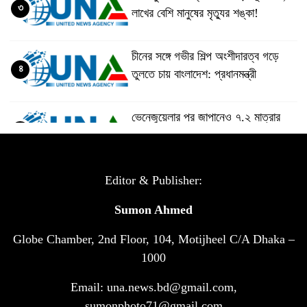
৩
লাখের বেশি মানুষের মৃত্যুর শঙ্কা!
চীনের সঙ্গে গভীর শিল্প অংশীদারত্ব গড়ে
৪
তুলতে চায় বাংলাদেশ: প্রধানমন্ত্রী
ভেনেজুয়েলার পর জাপানেও ৭.২ মাত্রার
৫
শক্তিশালী ভূমিকম্প
টানা ৩ ম্যাচে গোল ভিনির, ইতিহাস বলছে
Editor & Publisher:
৬
বিশ্বকাপ জিতবে ব্রাজিল
Sumon Ahmed
Globe Chamber, 2nd Floor, 104, Motijheel C/A Dhaka –
সরকারি ৩শ কেজি বই বিক্রির অভিযোগ
৭
মাদ্রাসা সুপারের বিরুদ্ধে
1000
Email: una.news.bd@gmail.com,
গাড়ি বিক্রির পর মালিকানা পরিবর্তনে কঠোর
sumonphoto71@gmail.com