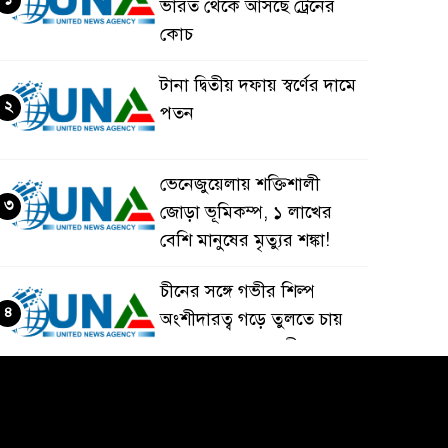
ভারত থেকে আসছে ট্রেনের
কোচ
টানা দ্বিতীয় দফায় স্বর্ণের দামে
২
পতন
ভেনেজুয়েলায় শক্তিশালী
৩
জোড়া ভূমিকম্প, ১ লাখের
বেশি মানুষের মৃত্যুর শঙ্কা!
চীনের সঙ্গে গভীর শিল্প
৪
অংশীদারত্ব গড়ে তুলতে চায়
বাংলাদেশ: প্রধানমন্ত্রী
ভেনেজুয়েলার পর জাপানেও
৫
৭.২ মাত্রার শক্তিশালী