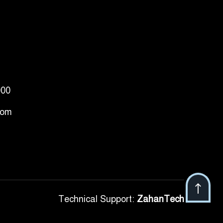
ভূমিকম্প
টানা ৩ ম্যাচে গোল ভিনির,
৬
ইতিহাস বলছে বিশ্বকাপ
জিতবে ব্রাজিল
সরকারি ৩শ কেজি বই বিক্রির
000
৭
অভিযোগ মাদ্রাসা সুপারের
বিরুদ্ধে
com
গাড়ি বিক্রির পর মালিকানা
৮
পরিবর্তনে কঠোর নির্দেশনা
আ.লীগ ও বিএনপির বিরুদ্ধে
৯
সমানভাবে লড়াই চালিয়ে যেতে
Technical Support:
ZahanTech
হবে: নাহিদ