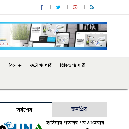
া
বিনোদন
ফটো গ্যালারী
ভিডিও গ্যালারী
জনপ্রিয়
সর্বশেষ
হাসিনার পতনের পর প্রথমবার
১